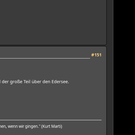
#151
 der große Teil über den Edersee.
en, wenn wir gingen." (Kurt Marti)