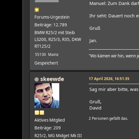
Manuel: Zum Dank darf
Ihr seht: Dauert noch e
Forums-Urgestein
Beiträge: 12.789
Gruß
BMW R25/2 mit Steib
LS200, R25/3, R35, DKW
Jan.
RT125/2
55130
Mainz
"Wo kämen wir hin, wenn je
Gespeichert
skeewde
17 April 2026, 16:51:35
Sag mir aber bitte, wa
Gruß,
David
2 Personen gefällt das.
Aktives Mitglied
Beiträge: 209
R25/2, MG Midget Mk III