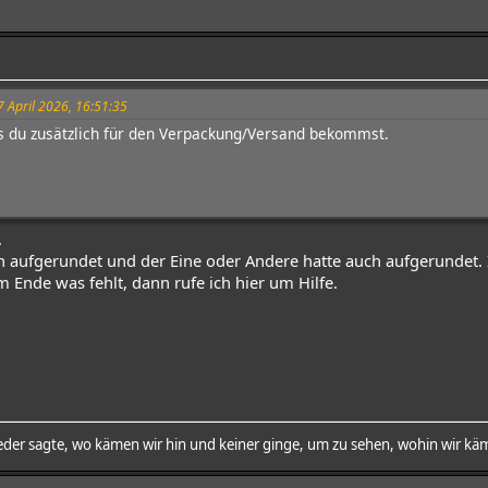
7 April 2026, 16:51:35
as du zusätzlich für den Verpackung/Versand bekommst.
.
hen aufgerundet und der Eine oder Andere hatte auch aufgerundet
Ende was fehlt, dann rufe ich hier um Hilfe.
der sagte, wo kämen wir hin und keiner ginge, um zu sehen, wohin wir käm