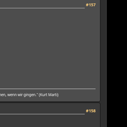
#157
en, wenn wir gingen." (Kurt Marti)
#158