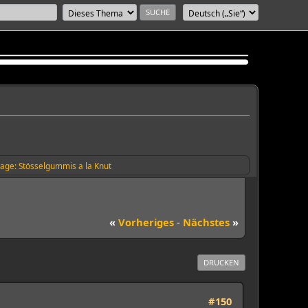
age: Stösselgummis a la Knut
«
Vorheriges
-
Nächstes
»
DRUCKEN
#150