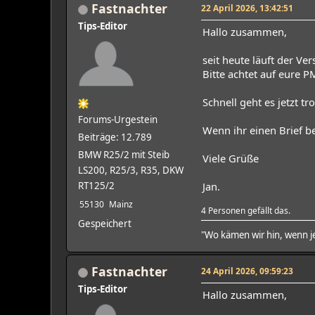
Fastnachter
22 April 2026, 13:42:51
Tips-Editor
Hallo zusammen,
seit heute läuft der V
Bitte achtet auf eure P
Schnell geht es jetzt t
Forums-Urgestein
Wenn ihr einen Brief 
Beiträge: 12.789
BMW R25/2 mit Steib
Viele Grüße
LS200, R25/3, R35, DKW
RT125/2
Jan.
55130
Mainz
4 Personen gefällt das.
Gespeichert
"Wo kämen wir hin, wenn je
Fastnachter
24 April 2026, 09:59:23
Tips-Editor
Hallo zusammen,