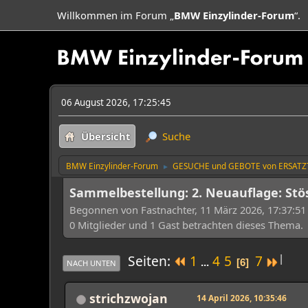
Willkommen im Forum „
BMW Einzylinder-Forum
“.
06 August 2026, 17:25:45
Übersicht
Suche
BMW Einzylinder-Forum
GESUCHE und GEBOTE von ERSATZ
►
Sammelbestellung: 2. Neuauflage: Stö
Begonnen von Fastnachter, 11 März 2026, 17:37:51
0 Mitglieder und 1 Gast betrachten dieses Thema.
|
Seiten
1
4
5
7
...
6
NACH UNTEN
strichzwojan
14 April 2026, 10:35:46