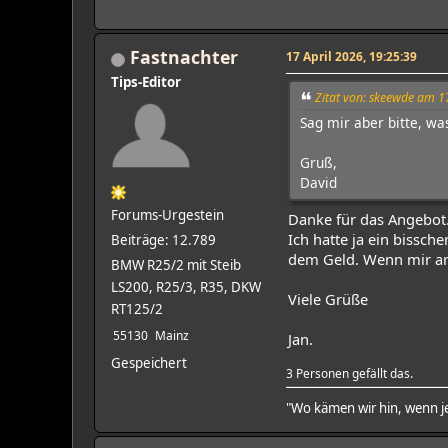
Fastnachter
17 April 2026, 19:25:39
Tips-Editor
Zitat von: skeewde am 1
Sag mir aber bitte, w
Gruß,
David
Forums-Urgestein
Danke für das Angebot
Ich hatte ja ein bissc
Beiträge: 12.789
dem Geld. Wenn mir am 
BMW R25/2 mit Steib
LS200, R25/3, R35, DKW
Viele Grüße
RT125/2
55130
Mainz
Jan.
Gespeichert
3 Personen gefällt das.
"Wo kämen wir hin, wenn je