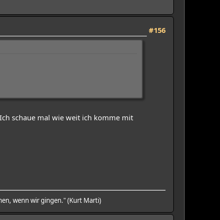
#156
. Ich schaue mal wie weit ich komme mit
en, wenn wir gingen." (Kurt Marti)