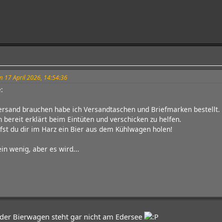
m 17 April 2026, 14:54:36
:
Versand brauchen habe ich Versandtaschen und Briefmarken bestellt.
h bereit erklärt beim Eintüten und verschicken zu helfen.
st du dir im Harz ein Bier aus dem Kühlwagen holen!
in wenig, aber es wird...
 der Bierwagen steht gar nicht am Edersee