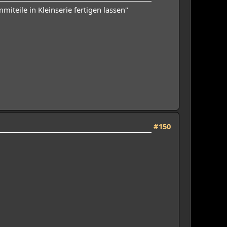
iteile in Kleinserie fertigen lassen"
#150