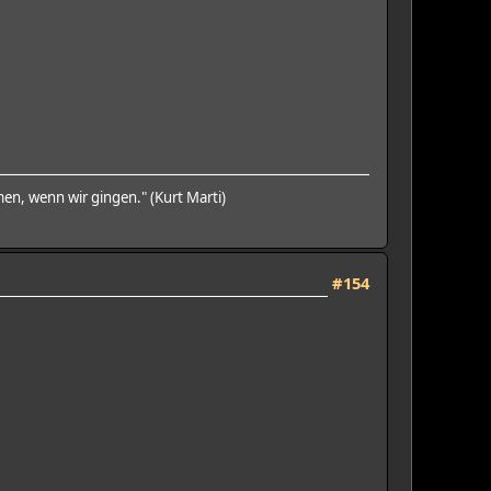
en, wenn wir gingen." (Kurt Marti)
#154