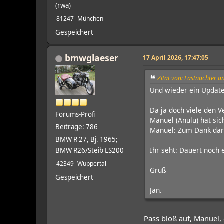
(rwa)
81247
München
Gespeichert
bmwglaeser
17 April 2026, 17:47:05
Zitat von: Fastnachter a
Und wieder ein Update
Da ja doch viele den 
Forums-Profi
Manuel (Anulu) hat sic
Beiträge: 786
Manuel: Zum Dank darf
BMW R 27, Bj. 1965;
Ihr seht: Dauert noch e
BMW R26/Steib LS200
42349
Wuppertal
Gruß
Gespeichert
Jan.
Pass bloß auf, Manuel,