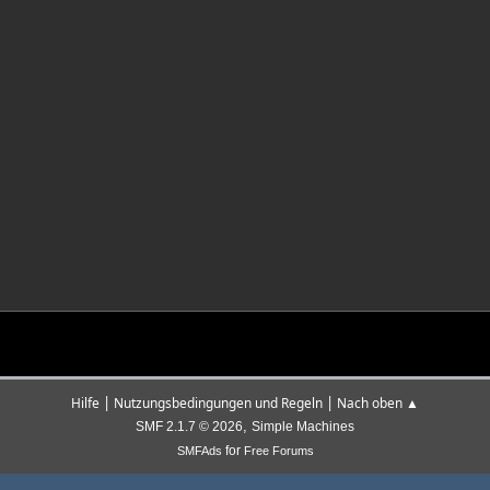
|
|
Hilfe
Nutzungsbedingungen und Regeln
Nach oben ▲
,
SMF 2.1.7 © 2026
Simple Machines
for
SMFAds
Free Forums