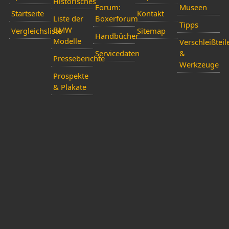
Historisches
Forum:
Museen
Startseite
Kontakt
Liste der
Boxerforum
Tipps
BMW
Vergleichsliste
Sitemap
Handbücher
Modelle
Verschleißteil
Servicedaten
&
Presseberichte
Werkzeuge
Prospekte
& Plakate