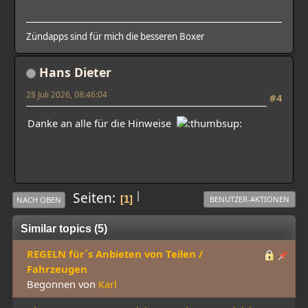
Zündapps sind für mich die besseren Boxer
Hans Dieter
28 Juli 2026, 08:46:04
#4
Danke an alle für die Hinweise
|
Seiten
1
BENUTZER-AKTIONEN
NACH OBEN
Similar topics (5)
REGELN für´s Anbieten von Teilen /
Fahrzeugen
Begonnen von
Karl