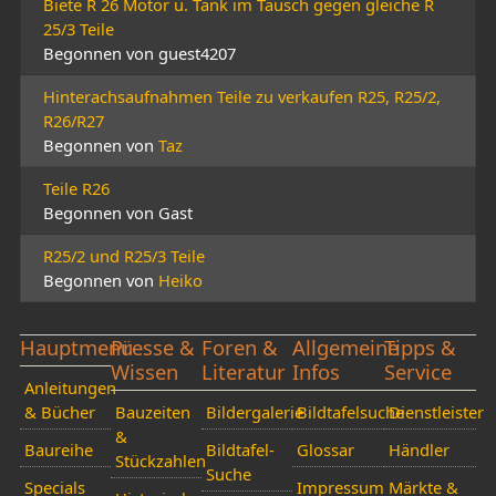
Biete R 26 Motor u. Tank im Tausch gegen gleiche R
25/3 Teile
Begonnen von guest4207
Hinterachsaufnahmen Teile zu verkaufen R25, R25/2,
R26/R27
Begonnen von
Taz
Teile R26
Begonnen von Gast
R25/2 und R25/3 Teile
Begonnen von
Heiko
Hauptmenü
Presse &
Foren &
Allgemeine
Tipps &
Wissen
Literatur
Infos
Service
Anleitungen
& Bücher
Bauzeiten
Bildergalerie
Bildtafelsuche
Dienstleister
&
Baureihe
Bildtafel-
Glossar
Händler
Stückzahlen
Suche
Specials
Impressum
Märkte &