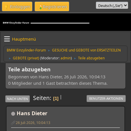
Einloggen
Registrieren
Hauptmenü
BMW Einzylinder-Forum
GESUCHE und GEBOTE von ERSATZTEILEN
►
GEBOTE (privat)
(Moderator:
admin
)
Teile abzugeben
►
►
Teile abzugeben
Begonnen von Hans Dieter, 26 Juli 2026, 10:04:13
0 Mitglieder und 1 Gast betrachten dieses Thema.
|
Seiten
1
BENUTZER-AKTIONEN
NACH UNTEN
Hans Dieter
26 Juli 2026, 10:04:13