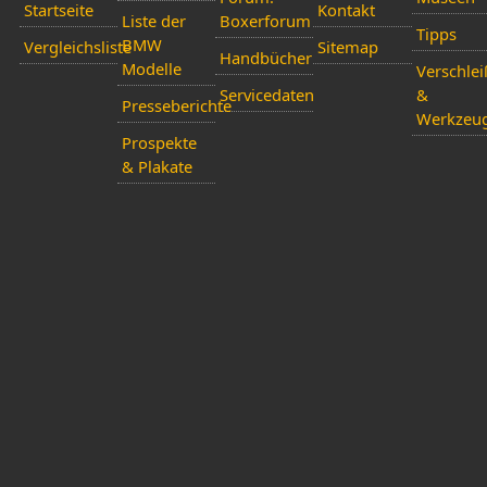
Startseite
Kontakt
Liste der
Boxerforum
Tipps
BMW
Vergleichsliste
Sitemap
Handbücher
Modelle
Verschlei
Servicedaten
&
Presseberichte
Werkzeu
Prospekte
& Plakate