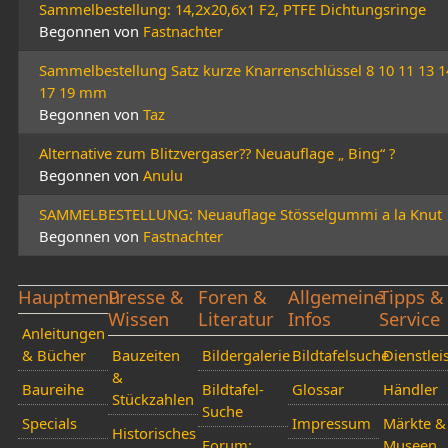
Sammelbestellung: 14,2x20,6x1 F2, PTFE Dichtungsringe
Begonnen von
Fastnachter
Sammelbestellung Satz kurze Knarrenschlüssel 8 10 11 13 1
17 19 mm
Begonnen von
Taz
Alternative zum Blitzvergaser?? Neuauflage „ Bing“ ?
Begonnen von
Anulu
SAMMELBESTELLUNG: Neuauflage Stösselgummi a la Knut
Begonnen von
Fastnachter
Hauptmenü
Presse &
Foren &
Allgemeine
Tipps &
Wissen
Literatur
Infos
Service
Anleitungen
& Bücher
Bauzeiten
Bildergalerie
Bildtafelsuche
Dienstlei
&
Baureihe
Bildtafel-
Glossar
Händler
Stückzahlen
Suche
Specials
Impressum
Märkte &
Historisches
Forum:
Museen