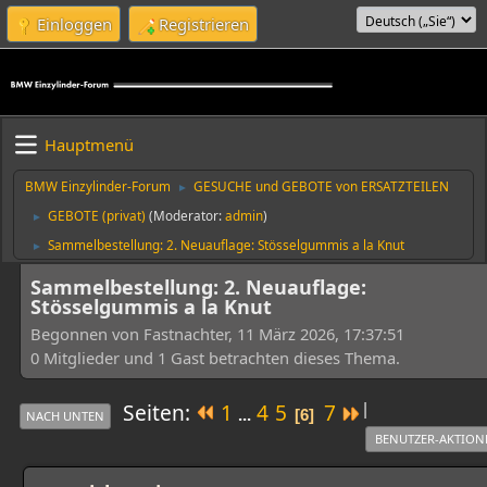
Einloggen
Registrieren
Hauptmenü
BMW Einzylinder-Forum
GESUCHE und GEBOTE von ERSATZTEILEN
►
GEBOTE (privat)
(Moderator:
admin
)
►
Sammelbestellung: 2. Neuauflage: Stösselgummis a la Knut
►
Sammelbestellung: 2. Neuauflage:
Stösselgummis a la Knut
Begonnen von Fastnachter, 11 März 2026, 17:37:51
0 Mitglieder und 1 Gast betrachten dieses Thema.
|
Seiten
1
4
5
7
...
6
NACH UNTEN
BENUTZER-AKTION