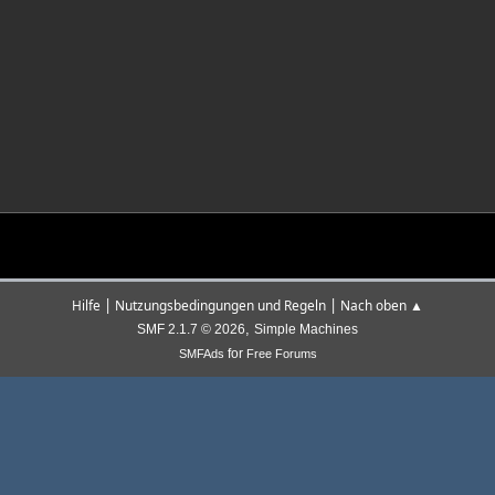
|
|
Hilfe
Nutzungsbedingungen und Regeln
Nach oben ▲
,
SMF 2.1.7 © 2026
Simple Machines
for
SMFAds
Free Forums