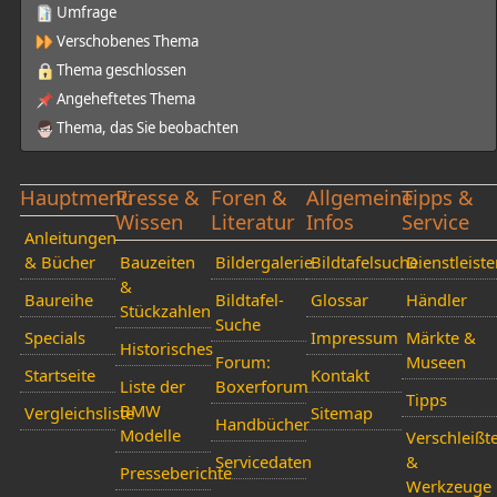
Umfrage
Verschobenes Thema
Thema geschlossen
Angeheftetes Thema
Thema, das Sie beobachten
Hauptmenü
Presse &
Foren &
Allgemeine
Tipps &
Wissen
Literatur
Infos
Service
Anleitungen
& Bücher
Bauzeiten
Bildergalerie
Bildtafelsuche
Dienstleiste
&
Baureihe
Bildtafel-
Glossar
Händler
Stückzahlen
Suche
Specials
Impressum
Märkte &
Historisches
Forum:
Museen
Startseite
Kontakt
Liste der
Boxerforum
Tipps
BMW
Vergleichsliste
Sitemap
Handbücher
Modelle
Verschleißte
Servicedaten
&
Presseberichte
Werkzeuge