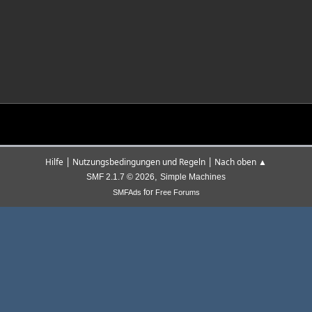
|
|
Hilfe
Nutzungsbedingungen und Regeln
Nach oben ▲
,
SMF 2.1.7 © 2026
Simple Machines
for
SMFAds
Free Forums