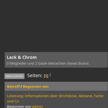
Lack & Chrom
0 Mitglieder und 2 Gäste betrachten dieses Board.
|
Seiten
1
NACH UNTEN
Betreff
/
Begonnen von
Linierung: Informationen über Strichdicke, Abstand, Farbe
und Co
Begonnen von
admin