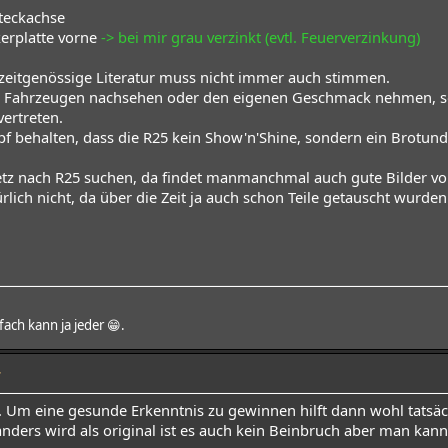
teckachse
erplatte vorne
-> bei mir grau verzinkt (evtl. Feuerverzinkung)
 zeitgenössige Literatur muss nicht immer auch stimmen.
ten Fahrzeugen nachsehen oder den eigenen Geschmack nehmen, so
vertreten.
pf behalten, dass die R25 kein Show'n'Shine, sondern ein Brotund
etz nach R25 suchen, da findet manmanchmal auch gute Bilder vo
ürlich nicht, da über die Zeit ja auch schon Teile getauscht wurde
nfach kann ja jeder 😁.
7
er. Um eine gesunde Erkenntnis zu gewinnen hilft dann wohl tatsä
nders wird als original ist es auch kein Beinbruch aber man kann