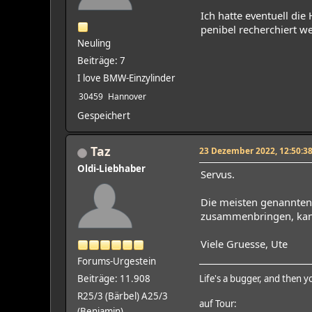
Ich hatte eventuell die
penibel recherchiert we
Neuling
Beiträge: 7
I love BMW-Einzylinder
30459
Hannover
Gespeichert
Taz
23 Dezember 2022, 12:50:3
Oldi-Liebhaber
Servus.
Die meisten genannten
zusammenbringen, kann
Viele Gruesse, Ute
Forums-Urgestein
Beiträge: 11.908
Life's a bugger, and then y
R25/3 (Bärbel) A25/3
auf Tour:
(Benjamin)