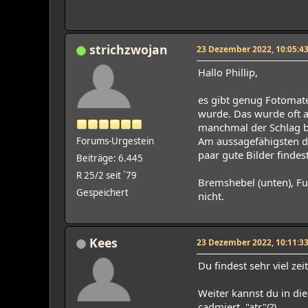
strichzwojan
23 Dezember 2022, 10:05:4
Hallo Phillip,
es gibt genug Fotomater
wurde. Das wurde oft and
manchmal der Schlag be
Am aussagefähigsten dü
Forums-Urgestein
paar gute Bilder finde
Beiträge: 6.445
R 25/2 seit ´79
Bremshebel (unten), Fu
Gespeichert
nicht.
Kees
23 Dezember 2022, 10:11:3
Du findest sehr viel ze
Weiter kannst du in di
cadmiert, "atr"(?).