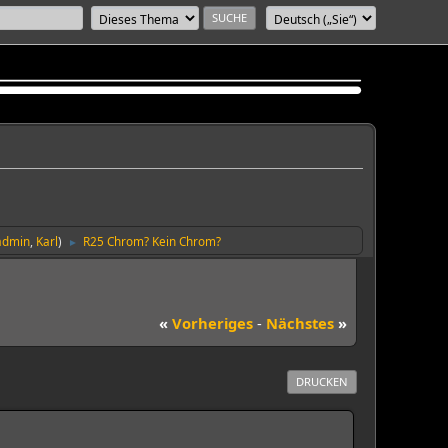
admin
,
Karl
)
R25 Chrom? Kein Chrom?
►
«
Vorheriges
-
Nächstes
»
DRUCKEN