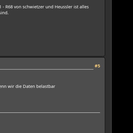
 - R68 von schwietzer und Heussler ist alles
sind.
#5
enn wir die Daten belastbar