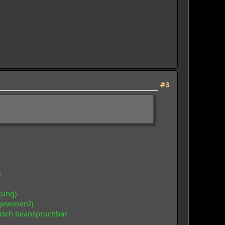
#3
)
kung)
 gewesen?)
nisch beanspruchbar