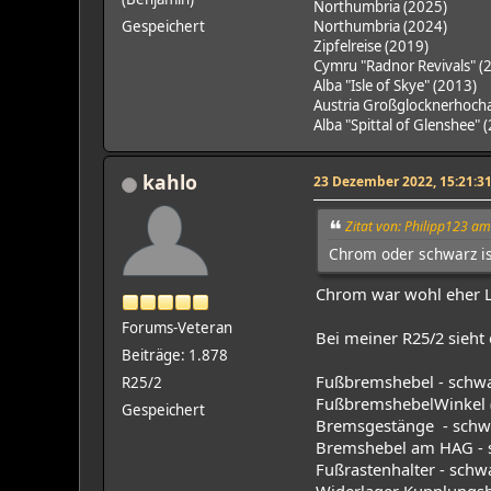
Northumbria (2025)
Gespeichert
Northumbria (2024)
Zipfelreise (2019)
Cymru "Radnor Revivals" (
Alba "Isle of Skye" (2013)
Austria Großglocknerhocha
Alba "Spittal of Glenshee" 
kahlo
23 Dezember 2022, 15:21:3
Zitat von: Philipp123 a
Chrom oder schwarz ist
Chrom war wohl eher L
Forums-Veteran
Bei meiner R25/2 sieht 
Beiträge: 1.878
Fußbremshebel - schwa
R25/2
FußbremshebelWinkel (d
Gespeichert
Bremsgestänge - schwa
Bremshebel am HAG - s
Fußrastenhalter - schw