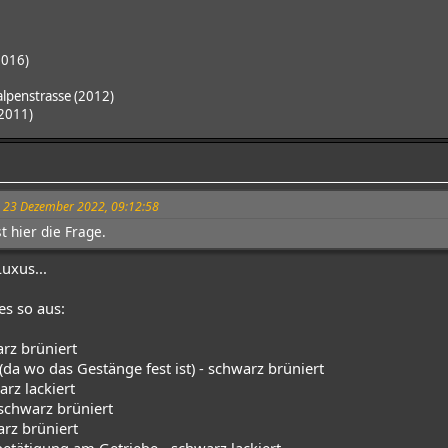
2016)
lpenstrasse (2012)
(2011)
1
m 23 Dezember 2022, 09:12:58
 hier die Frage.
uxus...
es so aus:
rz brüniert
a wo das Gestänge fest ist) - schwarz brüniert
rz lackiert
chwarz brüniert
arz brüniert