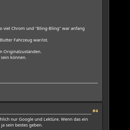
 viel Chrom und "Bling-Bling" war anfang
Butter Fahrzeug war/ist.
n Originalzuständen.
n sein können.
#4
chlich nur Google und Lektüre. Wenn das ein
 ja sein bestes geben.