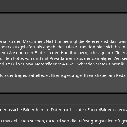
3
ial zu den Maschinen. Nicht unbedingt die Referenz ist das, was 
ers ausgeliefert als abgebildet. Diese Tradition hielt sich bis in d
im Ansehen der Bilder in den Handbüchern, ich sage nur "Telega
rften Fotos von und mit Privatfahrern aus der damaligen Zeit sei
st du z.B. in "BMW Motorräder 1949-67", Schrader-Motor-Chronik
ßrastenträger, Sattelfeder, Bremsgestänge, Bremshebel am Pedal 
3
itgenossiche Bilder hier im Datenbank. Unten Foren/Bilder galerie/
e Ersatzteillisten suchen, da wird von die Befestigungsteilen oft