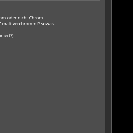
hrom oder nicht Chrom.
t' matt verchrommt? sowas.
niert?)