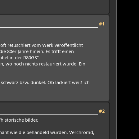
#1
oft retuschiert vom Werk veröffentlicht
ie 80er Jahre hinein. Es trifft einen
bel in der R80GS".
n, wo noch nichts restauriert wurde. Ein
schwarz bzw. dunkel. Ob lackiert weiß ich
#2
historische bilder.
 genant wie die behandeld wurden. Verchromd,