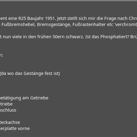
nt eine R25 Baujahr 1951. Jetzt stellt sich mir die Frage nach C
ie Fußbremshebel, Bremsgestänge, Fußrastenhalter etc 'verchrom
t nun viele in den frühen 50ern schwarz. Ist das Phosphatiert? Brü
m:
a wo das Gestänge fest ist)
etätigung am Getriebe
triebe
nschluss
teckachse
erplatte vorne