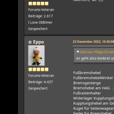
Forums-Veteran
Beiträge: 2.617
I Love Oldtimer
Gespeichert
Eppo
23 Dezember 2022, 10:36:0
Zitat von: Philipp123 a
es geht also konkret u
Fußbremshebel
Forums-Veteran
FußbremshebelWinkel (d
Beiträge: 4.437
Bremsgestänge
Bremshebel am HAG
-
Gespeichert
Fußrastenhalter
Widerlager Kupplungs
Kupplungshebel am G
Kugel für Seitenwagea
Feder für Bremshebel