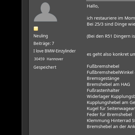
Hallo,
ich restauriere im Mome
Bei 25/3 sind Dinge w
(Bei den R51 Dingern is
Neuling
Beiträge: 7
I love BMW-Einzylinder
es geht also konkret u
30459
Hannover
Fußbremshebel
Gespeichert
FußbremshebelWinkel (d
Bremsgestänge
Bremshebel am HAG
Fußrastenhalter
Widerlager Kupplungsb
Kupplungshebel am Ge
Kugel für Seitenwagea
Feder für Bremshebel
Klemmung Hinterrad S
Bremshebel an der Ank