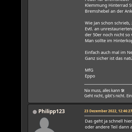
Klemmung Hinterrad S
Bremshebel an der Ank
Wie Jan schon schrieb,
Evtl. an unrestaurier
der 50er noch nicht so 
Man sollte im Hinterko
Einfach auch mal im N
Ganz sicher ist das nat
MfG
Eppo
Nix muss, alles kann 🛠
Geht nicht, gibt's nicht. Ei
Philipp123
23 Dezember 2022, 12:46:2
Das geht ja schnell hi
oder andere Teil dann a