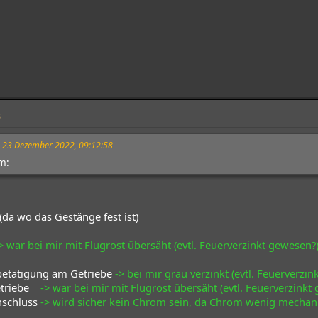
8
m 23 Dezember 2022, 09:12:58
m:
a wo das Gestänge fest ist)
> war bei mir mit Flugrost übersäht (evtl. Feuerverzinkt gewesen?
betätigung am Getriebe
-> bei mir grau verzinkt (evtl. Feuerverzin
etriebe
-> war bei mir mit Flugrost übersäht (evtl. Feuerverzinkt
nschluss
-> wird sicher kein Chrom sein, da Chrom wenig mecha