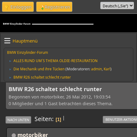
Einloggen
Registrieren
Hauptmenü
BMW Einzylinder-Forum
ALLES RUND UM´S THEMA OLDIE-RESTAURATION
►
Die Mechanik und ihre Tücken
(Moderatoren:
admin
,
Karl
)
►
BMW R26 schaltet schlecht runter
►
BMW R26 schaltet schlecht runter
Begonnen von motorbiker, 26 Mai 2012, 19:03:54
0 Mitglieder und 1 Gast betrachten dieses Thema.
|
Seiten
1
BENUTZER-AKTION
NACH UNTEN
motorbiker