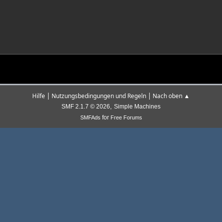
|
|
Hilfe
Nutzungsbedingungen und Regeln
Nach oben ▲
,
SMF 2.1.7 © 2026
Simple Machines
for
SMFAds
Free Forums