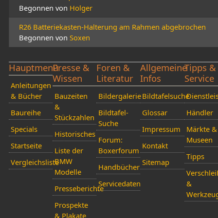
Begonnen von
Holger
R26 Batteriekasten-Halterung am Rahmen abgebrochen
Begonnen von
Soxen
Hauptmenü
Presse &
Foren &
Allgemeine
Tipps &
Wissen
Literatur
Infos
Service
Anleitungen
& Bücher
Bauzeiten
Bildergalerie
Bildtafelsuche
Dienstlei
&
Baureihe
Bildtafel-
Glossar
Händler
Stückzahlen
Suche
Specials
Impressum
Märkte &
Historisches
Forum:
Museen
Startseite
Kontakt
Liste der
Boxerforum
Tipps
BMW
Vergleichsliste
Sitemap
Handbücher
Modelle
Verschlei
Servicedaten
&
Presseberichte
Werkzeu
Prospekte
& Plakate