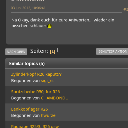
03 Juni 2012, 10:06:41
#
Na Okay, dank euch für eure Antworten... wieder ein
bisschen schlauer
|
Seiten
1
BENUTZER-AKTION
NACH OBEN
Similar topics (5)
Zylinderkopf R26 kaputt??
Begonnen von
sigi_rs
Spritzcheibe R50, für R26
Begonnen von
CHAMBONDU
Lenkkopflager R26
Begonnen von
hwurzel
Radnabe R25/3, R26 usw