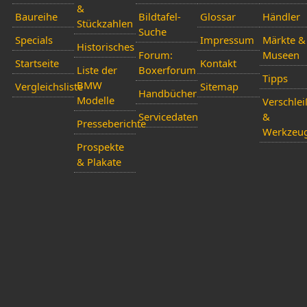
&
Baureihe
Bildtafel-
Glossar
Händler
Stückzahlen
Suche
Specials
Impressum
Märkte &
Historisches
Forum:
Museen
Startseite
Kontakt
Liste der
Boxerforum
Tipps
BMW
Vergleichsliste
Sitemap
Handbücher
Modelle
Verschlei
Servicedaten
&
Presseberichte
Werkzeu
Prospekte
& Plakate