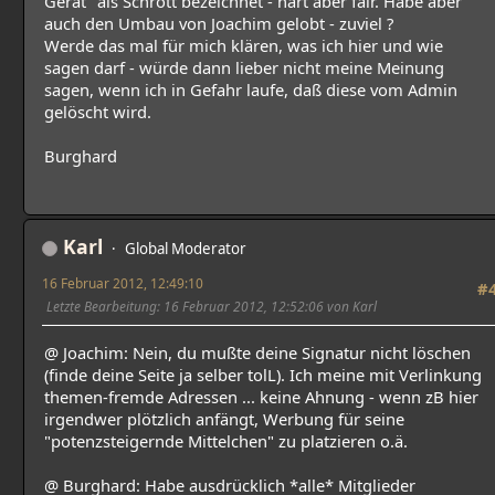
Gerät" als Schrott bezeichnet - hart aber fair. Habe aber
auch den Umbau von Joachim gelobt - zuviel ?
Werde das mal für mich klären, was ich hier und wie
sagen darf - würde dann lieber nicht meine Meinung
sagen, wenn ich in Gefahr laufe, daß diese vom Admin
gelöscht wird.
Burghard
Karl
Global Moderator
16 Februar 2012, 12:49:10
#
Letzte Bearbeitung
: 16 Februar 2012, 12:52:06 von Karl
@ Joachim: Nein, du mußte deine Signatur nicht löschen
(finde deine Seite ja selber tolL). Ich meine mit Verlinkung
themen-fremde Adressen ... keine Ahnung - wenn zB hier
irgendwer plötzlich anfängt, Werbung für seine
"potenzsteigernde Mittelchen" zu platzieren o.ä.
@ Burghard: Habe ausdrücklich *alle* Mitglieder