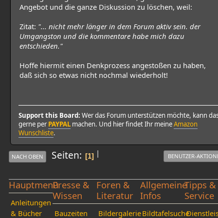
Angebot und die ganze Diskussion zu löschen, weil:
Zitat:
"... nicht mehr länger in dem Forum aktiv sein. der
Umgangston und die kommentare habe mich dazu
entschieden."
Hoffe hiermit einen Denkprozess angestoßen zu haben,
daß sich so etwas nicht nochmal wiederholt!
Support this Board:
Wer das Forum unterstützen möchte, kann da
gerne per
PAYPAL
machen. Und hier findet Ihr meine
Amazon
Wunschliste
.
|
Seiten
1
BENUTZER-AKTION
NACH OBEN
Hauptmenü
Presse &
Foren &
Allgemeine
Tipps &
Wissen
Literatur
Infos
Service
Anleitungen
& Bücher
Bauzeiten
Bildergalerie
Bildtafelsuche
Dienstlei