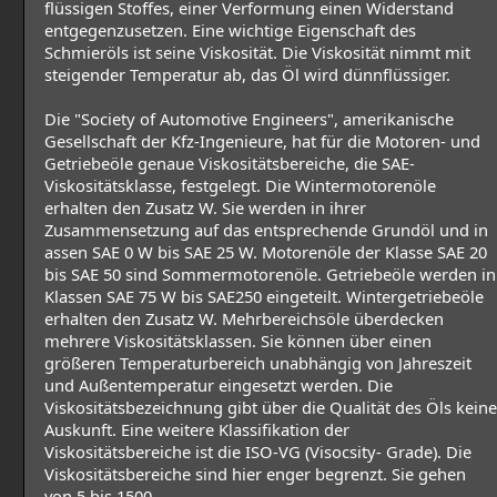
flüssigen Stoffes, einer Verformung einen Widerstand
entgegenzusetzen. Eine wichtige Eigenschaft des
Schmieröls ist seine Viskosität. Die Viskosität nimmt mit
steigender Temperatur ab, das Öl wird dünnflüssiger.
Die "Society of Automotive Engineers", amerikanische
Gesellschaft der Kfz-Ingenieure, hat für die Motoren- und
Getriebeöle genaue Viskositätsbereiche, die SAE-
Viskositätsklasse, festgelegt. Die Wintermotorenöle
erhalten den Zusatz W. Sie werden in ihrer
Zusammensetzung auf das entsprechende Grundöl und in
assen SAE 0 W bis SAE 25 W. Motorenöle der Klasse SAE 20
bis SAE 50 sind Sommermotorenöle. Getriebeöle werden in
Klassen SAE 75 W bis SAE250 eingeteilt. Wintergetriebeöle
erhalten den Zusatz W. Mehrbereichsöle überdecken
mehrere Viskositätsklassen. Sie können über einen
größeren Temperaturbereich unabhängig von Jahreszeit
und Außentemperatur eingesetzt werden. Die
Viskositätsbezeichnung gibt über die Qualität des Öls keine
Auskunft. Eine weitere Klassifikation der
Viskositätsbereiche ist die ISO-VG (Visocsity- Grade). Die
Viskositätsbereiche sind hier enger begrenzt. Sie gehen
von 5 bis 1500.