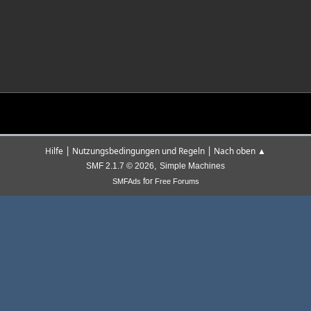
|
|
Hilfe
Nutzungsbedingungen und Regeln
Nach oben ▲
,
SMF 2.1.7 © 2026
Simple Machines
for
SMFAds
Free Forums