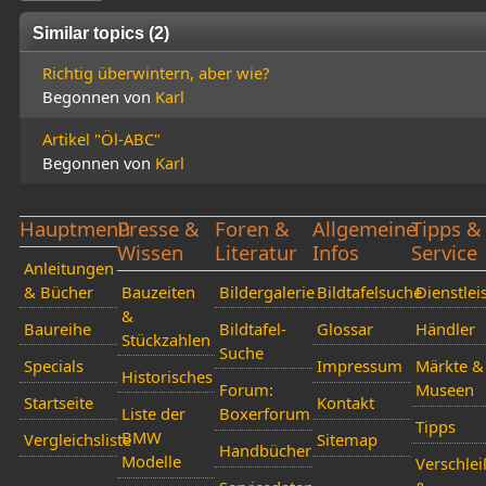
Similar topics (2)
Richtig überwintern, aber wie?
Begonnen von
Karl
Artikel "Öl-ABC"
Begonnen von
Karl
Hauptmenü
Presse &
Foren &
Allgemeine
Tipps &
Wissen
Literatur
Infos
Service
Anleitungen
& Bücher
Bauzeiten
Bildergalerie
Bildtafelsuche
Dienstlei
&
Baureihe
Bildtafel-
Glossar
Händler
Stückzahlen
Suche
Specials
Impressum
Märkte &
Historisches
Forum:
Museen
Startseite
Kontakt
Liste der
Boxerforum
Tipps
BMW
Vergleichsliste
Sitemap
Handbücher
Modelle
Verschlei