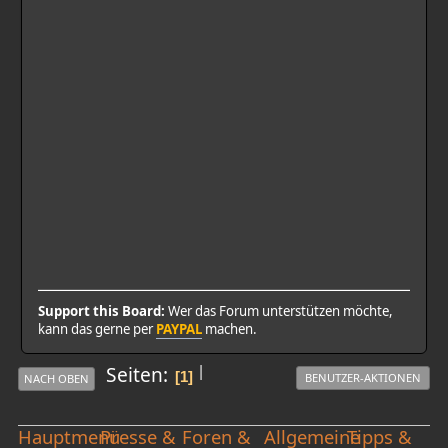
Support this Board:
Wer das Forum unterstützen möchte,
kann das gerne per
PAYPAL
machen.
|
Seiten
1
BENUTZER-AKTIONEN
NACH OBEN
Hauptmenü
Presse &
Foren &
Allgemeine
Tipps &