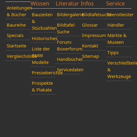
Wissen
Literatur
Infos
Service
Anleitungen
& Bücher
Bauzeiten
Bildergalerie
Bildtafelsuche
Dienstleister
&
Baureihe
Bildtafel-
Glossar
Händler
Stückzahlen
Suche
Specials
Impressum
Märkte &
Historisches
Forum:
Museen
Startseite
Kontakt
Liste der
Boxerforum
Tipps
BMW
Vergleichsliste
Sitemap
Handbücher
Modelle
Verschleißteil
Servicedaten
&
Presseberichte
Werkzeuge
Prospekte
& Plakate