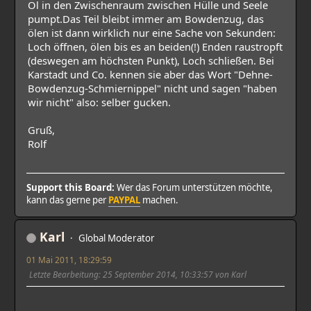
Öl in den Zwischenraum zwischen Hülle und Seele
pumpt.Das Teil bleibt immer am Bowdenzug, das
ölen ist dann wirklich nur eine Sache von Sekunden:
Loch öffnen, ölen bis es an beiden(!) Enden raustropft
(deswegen am höchsten Punkt), Loch schließen. Bei
Karstadt und Co. kennen sie aber das Wort "Dehne-
Bowdenzug-Schmiernippel" nicht und sagen "haben
wir nicht" also: selber gucken.
Gruß,
Rolf
Support this Board:
Wer das Forum unterstützen möchte,
kann das gerne per
PAYPAL
machen.
Karl
Global Moderator
01 Mai 2011, 18:29:59
Letzte Bearbeitung
: 25 September 2014, 10:33:57 von Karl