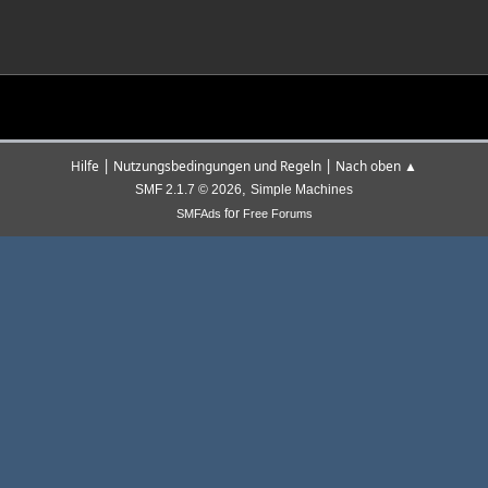
|
|
Hilfe
Nutzungsbedingungen und Regeln
Nach oben ▲
,
SMF 2.1.7 © 2026
Simple Machines
for
SMFAds
Free Forums