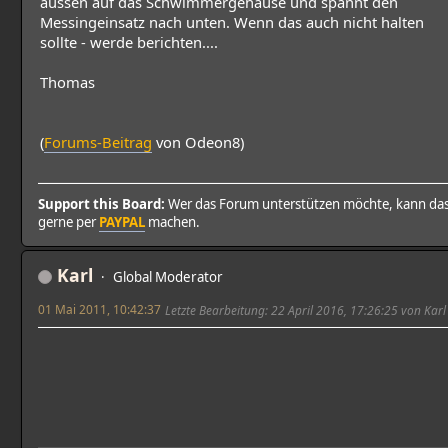
aussen auf das Schwimmergehäuse und spannt den
Messingeinsatz nach unten. Wenn das auch nicht halten
sollte - werde berichten....
Thomas
(
Forums-Beitrag
von Odeon8)
Support this Board:
Wer das Forum unterstützen möchte, kann da
gerne per
PAYPAL
machen.
Karl
Global Moderator
01 Mai 2011, 10:42:37
Letzte Bearbeitung
: 22 April 2016, 17:26:25 von Karl