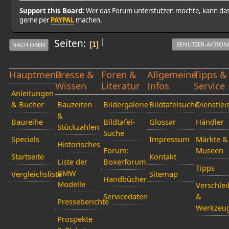
Support this Board:
Wer das Forum unterstützen möchte, kann da
gerne per
PAYPAL
machen.
|
Seiten
1
BENUTZER-AKTION
NACH OBEN
Hauptmenü
Presse &
Foren &
Allgemeine
Tipps &
Wissen
Literatur
Infos
Service
Anleitungen
& Bücher
Bauzeiten
Bildergalerie
Bildtafelsuche
Dienstlei
&
Baureihe
Bildtafel-
Glossar
Händler
Stückzahlen
Suche
Specials
Impressum
Märkte &
Historisches
Forum:
Museen
Startseite
Kontakt
Liste der
Boxerforum
Tipps
BMW
Vergleichsliste
Sitemap
Handbücher
Modelle
Verschlei
Servicedaten
&
Presseberichte
Werkzeu
Prospekte