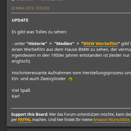
22 März 2010, 18:02:32
UPDATE
Es gibt was Tolles zu sehen:
- unter
"Historie" > "Medien" > "
BMW Werbefilm
"
gibt´
einen Werbefilm aus dem Hause BMW zu sehen, der vermut
irgendwann in den 1950er Jahren entstanden ist (leider nur
englisch).
Hochinteressante Aufnahmen vom Herstellungsprozess un
Ein- und auch Zweizylinder
Viel Spaß
Karl
Support this Board:
Wer das Forum unterstützen möchte, kann da
per
PAYPAL
machen. Und hier findet Ihr meine
Amazon Wunschliste
.