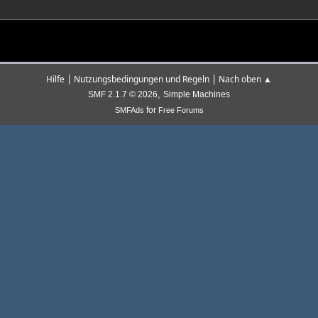
|
|
Hilfe
Nutzungsbedingungen und Regeln
Nach oben ▲
,
SMF 2.1.7 © 2026
Simple Machines
for
SMFAds
Free Forums