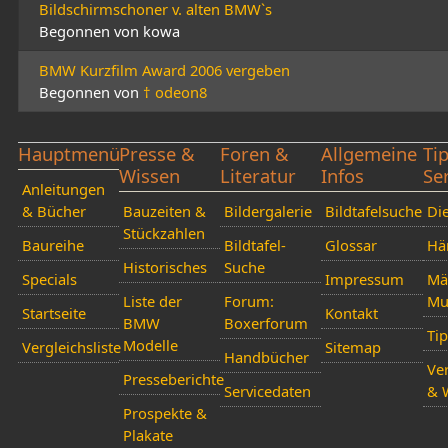
Bildschirmschoner v. alten BMW`s
Begonnen von kowa
BMW Kurzfilm Award 2006 vergeben
Begonnen von
† odeon8
Hauptmenü
Presse &
Foren &
Allgemeine
Ti
Wissen
Literatur
Infos
Se
Anleitungen
& Bücher
Bauzeiten &
Bildergalerie
Bildtafelsuche
Die
Stückzahlen
Baureihe
Bildtafel-
Glossar
Hä
Historisches
Suche
Specials
Impressum
Mä
Liste der
Forum:
Mu
Startseite
Kontakt
BMW
Boxerforum
Ti
Modelle
Vergleichsliste
Sitemap
Handbücher
Ver
Presseberichte
Servicedaten
& 
Prospekte &
Plakate