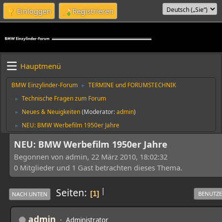
Einloggen
Registrieren
Hauptmenü
BMW Einzylinder-Forum
TERMINE und FORUMSTECHNIK
►
Technische Fragen zum Forum
►
Neues & Neuigkeiten
(Moderator:
admin
)
►
NEU: BMW Werbefilm 1950er Jahre
►
NEU: BMW Werbefilm 1950er Jahre
Begonnen von admin, 22 März 2010, 18:02:32
0 Mitglieder und 1 Gast betrachten dieses Thema.
|
Seiten
1
BENUTZE
NACH UNTEN
admin
Administrator