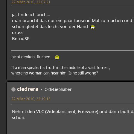
22 März 2010, 22:07:21
ja, finde ich auch...
man braucht das nur ein paar tausend Mal zu machen und
schon gleitet das leicht von der Hand
gruss
BerndSP
nicht denken, fluchen...
If a man speaks his truth in the middle of a vast forrest,
where no woman can hear him: Is he still wrong?
cledrera
Oldi-Liebhaber
22 März 2010, 22:19:13
Nehmt den VLC (Videolanclient, Freeware) und dann läuft d
schon.