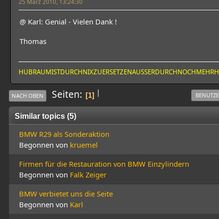
25 März 2010, 13:24:30
@ Karl: Genial - Vielen Dank !
Thomas
HUBRAUMISTDURCHNIXZUERSETZENAUSSERDURCHNOCHMEHR
|
Seiten
1
BENUTZE
NACH OBEN
Similar topics (5)
BMW R29 als Sonderaktion
Begonnen von
kruemel
Firmen für die Restauration von BMW Einzylindern
Begonnen von
Falk Zeiger
BMW verbietet uns die Seite
Begonnen von
Karl