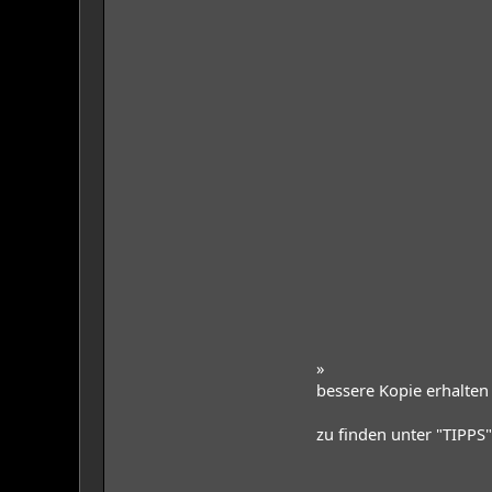
»
bessere Kopie erhalten (
zu finden unter "TIPP