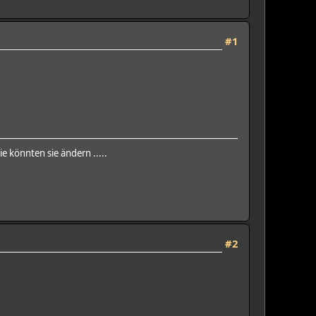
#1
ie könnten sie ändern .....
#2