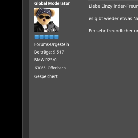
Global Moderator
Liebe Einzylinder-Freu
es gibt wieder etwas N
Ein sehr freundlicher 
Forums-Urgestein
Beiträge: 9.517
BMW R25/0
63065
Offenbach
Gespeichert