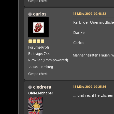
Gespeichert
carlos
15 März 2009, 02:48:32
Karl, der Unermüdliche 
Danke!
Carlos
Forums-Profi
Beiträge: 744
Männer heiraten Frauen, wei
R 25/3er (Emm-powered)
20148
Hamburg
Gespeichert
cledrera
15 März 2009, 09:25:36
Oldi-Liebhaber
... und recht herzlic