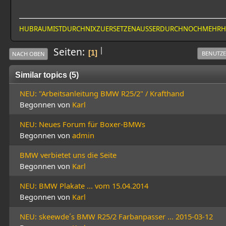
HUBRAUMISTDURCHNIXZUERSETZENAUSSERDURCHNOCHMEHR
|
Seiten
1
BENUTZE
NACH OBEN
Similar topics (5)
NEU: "Arbeitsanleitung BMW R25/2" / Krafthand
Begonnen von
Karl
NEU: Neues Forum für Boxer-BMWs
Begonnen von
admin
BMW verbietet uns die Seite
Begonnen von
Karl
NEU: BMW Plakate ... vom 15.04.2014
Begonnen von
Karl
NEU: skeewde´s BMW R25/2 Farbanpasser ... 2015-03-12