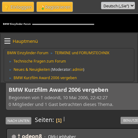
Einloggen
Registrieren
Hauptmenü
BMW Einzylinder-Forum
TERMINE und FORUMSTECHNIK
►
Technische Fragen zum Forum
►
Neues & Neuigkeiten
(Moderator:
admin
)
►
BMW Kurzfilm Award 2006 vergeben
►
BMW Kurzfilm Award 2006 vergeben
Begonnen von † odeon8, 10 Mai 2006, 22:42:27
0 Mitglieder und 1 Gast betrachten dieses Thema.
|
Seiten
1
BENUTZE
NACH UNTEN
† odeon8
Oldi-Liebhaber