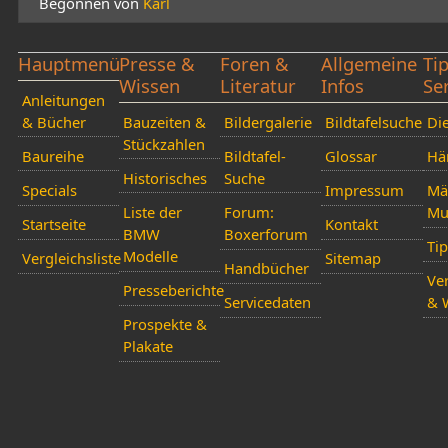
Begonnen von
Karl
Hauptmenü
Presse &
Foren &
Allgemeine
Ti
Wissen
Literatur
Infos
Se
Anleitungen
& Bücher
Bauzeiten &
Bildergalerie
Bildtafelsuche
Die
Stückzahlen
Baureihe
Bildtafel-
Glossar
Hä
Historisches
Suche
Specials
Impressum
Mä
Liste der
Forum:
Mu
Startseite
Kontakt
BMW
Boxerforum
Ti
Modelle
Vergleichsliste
Sitemap
Handbücher
Ver
Presseberichte
Servicedaten
& 
Prospekte &
Plakate