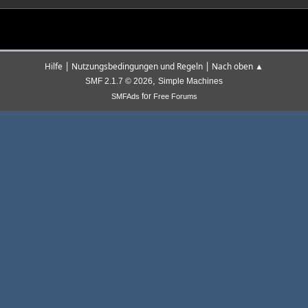
|
|
Hilfe
Nutzungsbedingungen und Regeln
Nach oben ▲
,
SMF 2.1.7 © 2026
Simple Machines
for
SMFAds
Free Forums