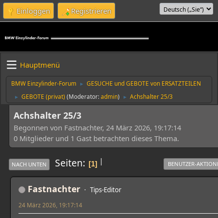
Einloggen
Registrieren
Hauptmenü
BMW Einzylinder-Forum
GESUCHE und GEBOTE von ERSATZTEILEN
►
GEBOTE (privat)
(Moderator:
admin
)
Achshalter 25/3
►
►
Achshalter 25/3
Begonnen von Fastnachter, 24 März 2026, 19:17:14
0 Mitglieder und 1 Gast betrachten dieses Thema.
|
Seiten
1
BENUTZER-AKTION
NACH UNTEN
Fastnachter
Tips-Editor
24 März 2026, 19:17:14