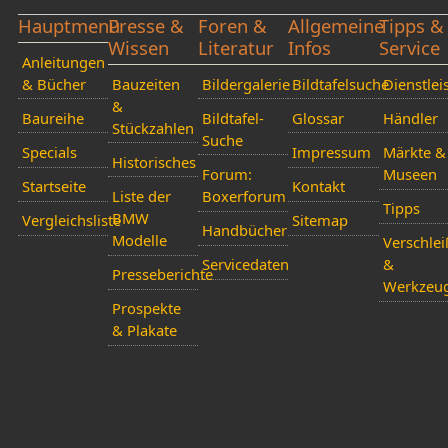
Hauptmenü
Presse &
Foren &
Allgemeine
Tipps &
Wissen
Literatur
Infos
Service
Anleitungen
& Bücher
Bauzeiten
Bildergalerie
Bildtafelsuche
Dienstlei
&
Baureihe
Bildtafel-
Glossar
Händler
Stückzahlen
Suche
Specials
Impressum
Märkte &
Historisches
Forum:
Museen
Startseite
Kontakt
Liste der
Boxerforum
Tipps
BMW
Vergleichsliste
Sitemap
Handbücher
Modelle
Verschlei
Servicedaten
&
Presseberichte
Werkzeu
Prospekte
& Plakate