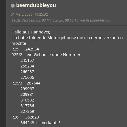
beemdubbleyou
01 März 2026, 19:25:32
Letzte Bearbeitung
: 03 März 2026, 09:53:10 von beemdubbleyou
Hallo aus Hannover,
ich habe folgende Motorgehöuse die ich gerne verkaufen
möchte
R25 242934
R25/2 ein Gehäuse ohne Nummer
245157
255284
266237
275606
R25/3 287644
299967
309981
310582
317736
327869
R26 352623
364248 ist verkauft !