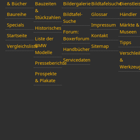
& Bücher
Bauzeiten
Bildergalerie
Bildtafelsuche
Dienstlei
&
Baureihe
Bildtafel-
Glossar
Händler
Stückzahlen
Suche
Specials
Impressum
Märkte &
Historisches
Forum:
Museen
Startseite
Kontakt
Liste der
Boxerforum
Tipps
BMW
Vergleichsliste
Sitemap
Handbücher
Modelle
Verschlei
Servicedaten
&
Presseberichte
Werkzeu
Prospekte
& Plakate