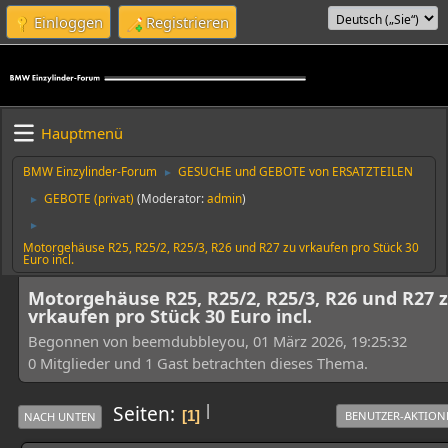
Einloggen
Registrieren
Hauptmenü
BMW Einzylinder-Forum
GESUCHE und GEBOTE von ERSATZTEILEN
►
GEBOTE (privat)
(Moderator:
admin
)
►
►
Motorgehäuse R25, R25/2, R25/3, R26 und R27 zu vrkaufen pro Stück 30
Euro incl.
Motorgehäuse R25, R25/2, R25/3, R26 und R27 
vrkaufen pro Stück 30 Euro incl.
Begonnen von beemdubbleyou, 01 März 2026, 19:25:32
0 Mitglieder und 1 Gast betrachten dieses Thema.
|
Seiten
1
BENUTZER-AKTION
NACH UNTEN