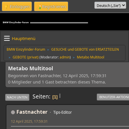
Einloggen
Registrieren
Hauptmenü
BMW Einzylinder-Forum
GESUCHE und GEBOTE von ERSATZTEILEN
►
GEBOTE (privat)
(Moderator:
admin
)
Metabo Multitool
►
►
Metabo Multitool
Begonnen von Fastnachter, 12 April 2025, 17:59:31
0 Mitglieder und 1 Gast betrachten dieses Thema.
|
Seiten
1
BENUTZER-AKTION
NACH UNTEN
Fastnachter
Tips-Editor
12 April 2025, 17:59:31