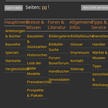
|
Seiten
1
BENUTZER-AKTION
NACH OBEN
Hauptmenü
Presse &
Foren &
Allgemeine
Tipps &
Wissen
Literatur
Infos
Service
Anleitungen
& Bücher
Bauzeiten
Bildergalerie
Bildtafelsuche
Dienstlei
&
Baureihe
Bildtafel-
Glossar
Händler
Stückzahlen
Suche
Specials
Impressum
Märkte &
Historisches
Forum:
Museen
Startseite
Kontakt
Liste der
Boxerforum
Tipps
BMW
Vergleichsliste
Sitemap
Handbücher
Modelle
Verschlei
Servicedaten
&
Presseberichte
Werkzeu
Prospekte
& Plakate