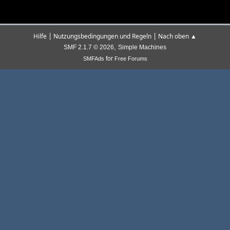
|
|
Hilfe
Nutzungsbedingungen und Regeln
Nach oben ▲
,
SMF 2.1.7 © 2026
Simple Machines
for
SMFAds
Free Forums