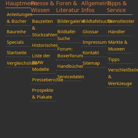
Hauptmenü
Presse &
Foren &
Allgemeine
Tipps &
Wissen
Literatur
Infos
Service
Anleitungen
& Bücher
Bauzeiten
Bildergalerie
Bildtafelsuche
Dienstleister
&
Baureihe
Bildtafel-
Glossar
Händler
Stückzahlen
Suche
Specials
Impressum
Märkte &
Historisches
Forum:
Museen
Startseite
Kontakt
Liste der
Boxerforum
Tipps
BMW
Vergleichsliste
Sitemap
Handbücher
Modelle
Verschleißteil
Servicedaten
&
Presseberichte
Werkzeuge
Prospekte
& Plakate