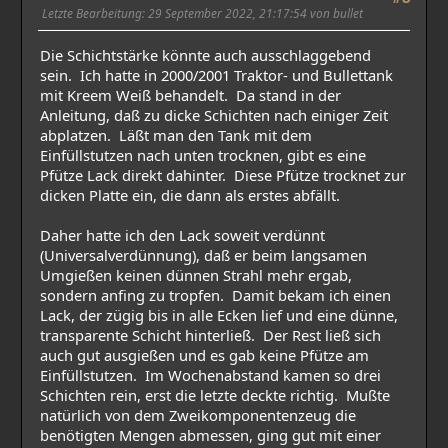
Letzte Bearbeitung
: 29 September 2022, 21:17:54 von bullet
Die Schichtstärke könnte auch ausschlaggebend
sein. Ich hatte in 2000/2001 Traktor- und Bullettank
mit Kreem Weiß behandelt. Da stand in der
Anleitung, daß zu dicke Schichten nach einiger Zeit
abplatzen. Läßt man den Tank mit dem
Einfüllstutzen nach unten trocknen, gibt es eine
Pfütze Lack direkt dahinter. Diese Pfütze trocknet zur
dicken Platte ein, die dann als erstes abfällt.
Daher hatte ich den Lack soweit verdünnt
(Universalverdünnung), daß er beim langsamen
Umgießen keinen dünnen Strahl mehr ergab,
sondern anfing zu tropfen. Damit bekam ich einen
Lack, der zügig bis in alle Ecken lief und eine dünne,
transparente Schicht hinterließ. Der Rest ließ sich
auch gut ausgießen und es gab keine Pfütze am
Einfüllstutzen. Im Wochenabstand kamen so drei
Schichten rein, erst die letzte deckte richtig. Mußte
natürlich von dem Zweikomponentenzeug die
benötigten Mengen abmessen, ging gut mit einer