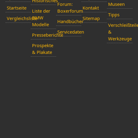
Historisches
Forum:
Museen
Startseite
Kontakt
Liste der
Boxerforum
Tipps
BMW
Vergleichsliste
Sitemap
Handbücher
Modelle
Verschleißteil
Servicedaten
&
Presseberichte
Werkzeuge
Prospekte
& Plakate