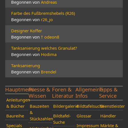
Begonnen von
Andreas
Farbe des Fußbremshebels (R26)
Begonnen von
r26_jo
Designer Koffer
Begonnen von
† odeon8
Tanksanierung welches Granulat?
Begonnen von
Hodima
Tanksanierung
Begonnen von
Brendel
Hauptmenü
Presse &
Foren &
Allgemeine
Tipps &
Wissen
Literatur
Infos
Service
Anleitungen
& Bücher
Bauzeiten
Bildergalerie
Bildtafelsuche
Dienstleister
&
Baureihe
Bildtafel-
Glossar
Händler
Stückzahlen
Suche
Specials
Impressum
Märkte &