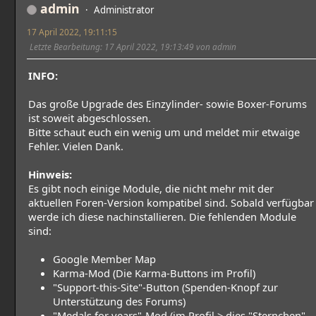
admin
Administrator
17 April 2022, 19:11:15
Letzte Bearbeitung
: 17 April 2022, 19:13:49 von admin
INFO:
Das große Upgrade des Einzylinder- sowie Boxer-Forums
ist soweit abgeschlossen.
Bitte schaut euch ein wenig um und meldet mir etwaige
Fehler. Vielen Dank.
Hinweis:
Es gibt noch einige Module, die nicht mehr mit der
aktuellen Foren-Version kompatibel sind. Sobald verfügbar
werde ich diese nachinstallieren. Die fehlenden Module
sind:
Google Member Map
Karma-Mod (Die Karma-Buttons im Profil)
"Support-this-Site"-Button (Spenden-Knopf zur
Unterstützung des Forums)
"Medals for years"-Mod (im Profil > dies "Sternchen"