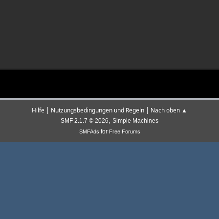
|
|
Hilfe
Nutzungsbedingungen und Regeln
Nach oben ▲
,
SMF 2.1.7 © 2026
Simple Machines
for
SMFAds
Free Forums