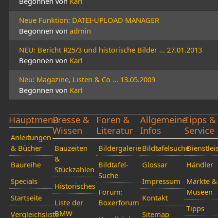
Begonnen von
Karl
Neue Funktion: DATEI-UPLOAD MANAGER
Begonnen von
admin
NEU: Bericht R25/3 und historische Bilder ... 27.01.2013
Begonnen von
Karl
Neu: Magazine, Listen & Co ... 13.05.2009
Begonnen von
Karl
Hauptmenü
Presse &
Foren &
Allgemeine
Tipps &
Wissen
Literatur
Infos
Service
Anleitungen
& Bücher
Bauzeiten
Bildergalerie
Bildtafelsuche
Dienstlei
&
Baureihe
Bildtafel-
Glossar
Händler
Stückzahlen
Suche
Specials
Impressum
Märkte &
Historisches
Forum:
Museen
Startseite
Kontakt
Liste der
Boxerforum
Tipps
BMW
Vergleichsliste
Sitemap