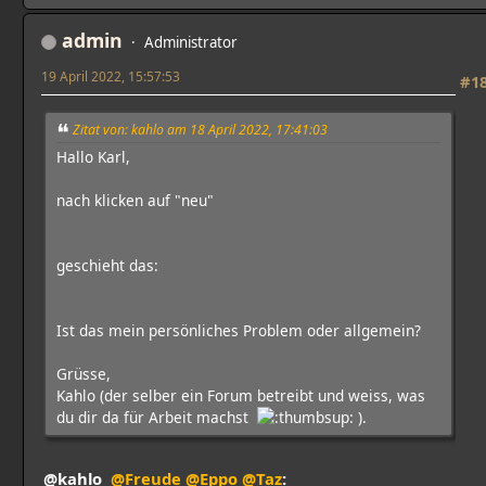
admin
Administrator
19 April 2022, 15:57:53
#1
Zitat von: kahlo am 18 April 2022, 17:41:03
Hallo Karl,
nach klicken auf "neu"
geschieht das:
Ist das mein persönliches Problem oder allgemein?
Grüsse,
Kahlo (der selber ein Forum betreibt und weiss, was
du dir da für Arbeit machst
).
@kahlo
@Freude
@Eppo
@Taz
: