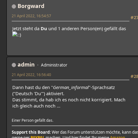
Borgward
21 April 2022, 16:54:57
#2
Jetzt steht da
Du
und 1 anderen Person(en) gefällt das
admin
Administrator
21 April 2022, 16:56:40
#2
Dann hast du den "
German_informal
"-Sprachsatz
("Deutsch 'Du'") aktiviert.
Das stimmt, da hab ich es noch nicht korrigiert. Mach
ich gleich auch noch ...
Einer Person gefällt das.
Support this Board:
Wer das Forum unterstützen möchte, kann da
gerne per
PAYPAL
machen. Und hier findet Ihr meine
Amazon