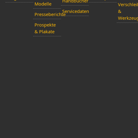
Handbücher
Modelle
Verschlei
Servicedaten
&
Presseberichte
Werkzeu
Prospekte
& Plakate