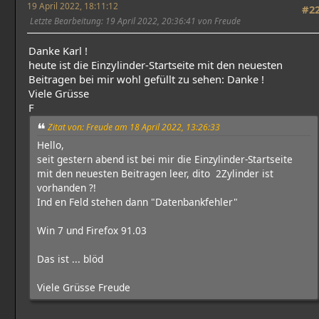
19 April 2022, 18:11:12
#2
Letzte Bearbeitung
: 19 April 2022, 20:36:41 von Freude
Danke Karl !
heute ist die Einzylinder-Startseite mit den neuesten
Beitragen bei mir wohl gefüllt zu sehen: Danke !
Viele Grüsse
F
Zitat von: Freude am 18 April 2022, 13:26:33
Hello,
seit gestern abend ist bei mir die Einzylinder-Startseite
mit den neuesten Beitragen leer, dito 2Zylinder ist
vorhanden ?!
Ind en Feld stehen dann "Datenbankfehler"
Win 7 und Firefox 91.03
Das ist ... blöd
Viele Grüsse Freude