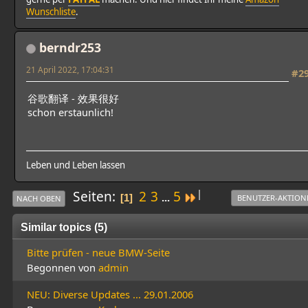
Wunschliste
.
berndr253
21 April 2022, 17:04:31
#2
谷歌翻译 - 效果很好
schon erstaunlich!
Leben und Leben lassen
|
Seiten
2
3
5
...
1
BENUTZER-AKTION
NACH OBEN
Similar topics (5)
Bitte prüfen - neue BMW-Seite
Begonnen von
admin
NEU: Diverse Updates ... 29.01.2006