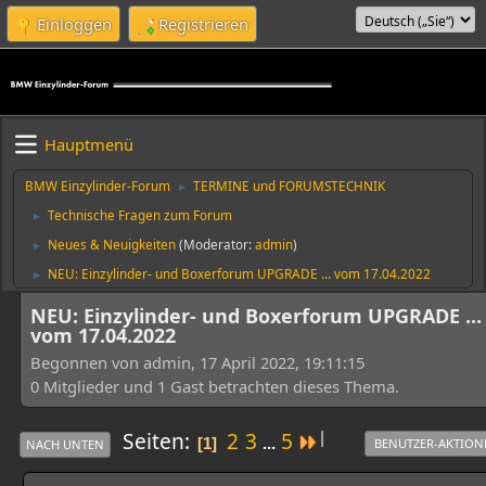
Einloggen
Registrieren
Hauptmenü
BMW Einzylinder-Forum
TERMINE und FORUMSTECHNIK
►
Technische Fragen zum Forum
►
Neues & Neuigkeiten
(Moderator:
admin
)
►
NEU: Einzylinder- und Boxerforum UPGRADE ... vom 17.04.2022
►
NEU: Einzylinder- und Boxerforum UPGRADE ...
vom 17.04.2022
Begonnen von admin, 17 April 2022, 19:11:15
0 Mitglieder und 1 Gast betrachten dieses Thema.
|
Seiten
2
3
5
...
1
BENUTZER-AKTION
NACH UNTEN