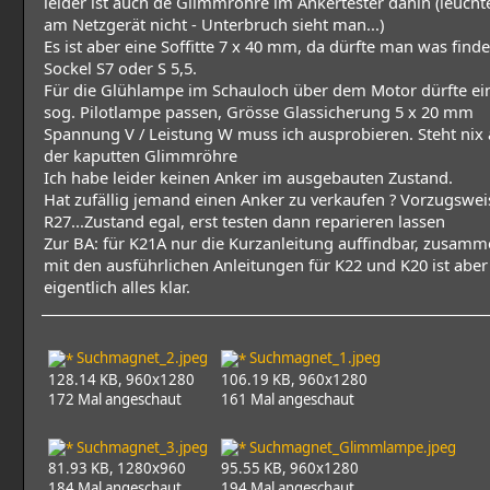
leider ist auch de Glimmröhre im Ankertester dahin (leucht
am Netzgerät nicht - Unterbruch sieht man...)
Es ist aber eine Soffitte 7 x 40 mm, da dürfte man was finde
Sockel S7 oder S 5,5.
Für die Glühlampe im Schauloch über dem Motor dürfte ei
sog. Pilotlampe passen, Grösse Glassicherung 5 x 20 mm
Spannung V / Leistung W muss ich ausprobieren. Steht nix 
der kaputten Glimmröhre
Ich habe leider keinen Anker im ausgebauten Zustand.
Hat zufällig jemand einen Anker zu verkaufen ? Vorzugswei
R27...Zustand egal, erst testen dann reparieren lassen
Zur BA: für K21A nur die Kurzanleitung auffindbar, zusam
mit den ausführlichen Anleitungen für K22 und K20 ist aber
eigentlich alles klar.
Suchmagnet_2.jpeg
Suchmagnet_1.jpeg
128.14 KB, 960x1280
106.19 KB, 960x1280
172 Mal angeschaut
161 Mal angeschaut
Suchmagnet_3.jpeg
Suchmagnet_Glimmlampe.jpeg
81.93 KB, 1280x960
95.55 KB, 960x1280
184 Mal angeschaut
194 Mal angeschaut