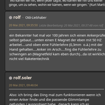
"Wo kämen wir hin, wenn jeder sagte, wo kämen wir hin und keiner
ginge, um zu sehen, wohin wir kämen, wenn wir gingen." (Kurt Marti
rolf
Oldi-Liebhaber
20 Mai 2021, 09:35:50
Letzte Bearbeitung
: 20 Mai 2021, 09:37:48 von rolf
ein Bekannter hat mal vor 100 Jahren sich einen Ankerprüfe
selbst gebaut....unten einen E Magnet der eben mit 50 HZ
arbeitet....und oben eine Fühlerlehre (0,3mm o.ä.) mit der
Hand gehalten....Anker im Arsch....fing die Fühlerlehre zu
schwingen an (Magnetfeld kam eben durch)...da ist wirklich
nicht viel Raketentechnik
rolf.soler
20 Mai 2021, 09:46:04
Also: ich bring das Ding mal zum funktionieren wenn ich
einen Anker finde und die passende Glimmlampe
gefunden / ausprobiert habe...danach kann ich es