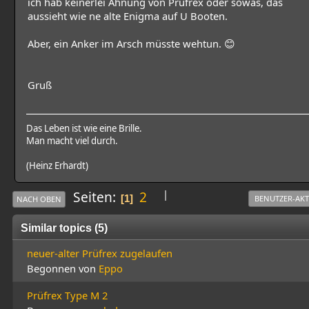
ich hab keinerlei Ahnung von Prüfrex oder sowas, das
aussieht wie ne alte Enigma auf U Booten.
Aber, ein Anker im Arsch müsste wehtun. 😊
Gruß
Das Leben ist wie eine Brille.
Man macht viel durch.
(Heinz Erhardt)
|
Seiten
2
1
BENUTZER-AK
NACH OBEN
Similar topics (5)
neuer-alter Prüfrex zugelaufen
Begonnen von
Eppo
Prüfrex Type M 2