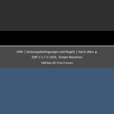
|
|
Hilfe
Nutzungsbedingungen und Regeln
Nach oben ▲
,
SMF 2.1.7 © 2026
Simple Machines
for
SMFAds
Free Forums