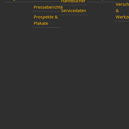
Handbücher
Versch
Presseberichte
Servicedaten
&
Prospekte &
Werkz
Plakate