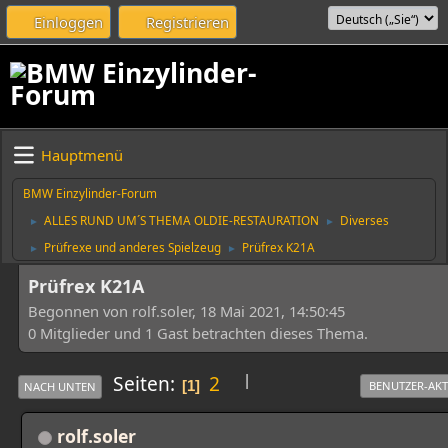
Einloggen
Registrieren
Hauptmenü
BMW Einzylinder-Forum
ALLES RUND UM´S THEMA OLDIE-RESTAURATION
Diverses
►
►
Prüfrexe und anderes Spielzeug
Prüfrex K21A
►
►
Prüfrex K21A
Begonnen von rolf.soler, 18 Mai 2021, 14:50:45
0 Mitglieder und 1 Gast betrachten dieses Thema.
|
Seiten
2
1
BENUTZER-AK
NACH UNTEN
rolf.soler