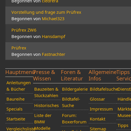
Begonnen von
cledrera
Vorstellung und frage zum Prüfrex
Begonnen von
Michael323
Prüfrex ZW6
Begonnen von
Hansdampf
Prüfrex
Begonnen von
Fastnachter
Hauptmenü
Presse &
Foren &
Allgemeine
Tipps
Wissen
Literatur
Infos
Servi
Anleitungen
& Bücher
Bauzeiten &
Bildergalerie
Bildtafelsuche
Dienstl
Stückzahlen
Baureihe
Bildtafel-
Glossar
Händl
Historisches
Suche
Specials
Impressum
Märkt
Liste der
Forum:
Musee
Startseite
Kontakt
BMW
Boxerforum
Tipps
Modelle
Vergleichsliste
Sitemap