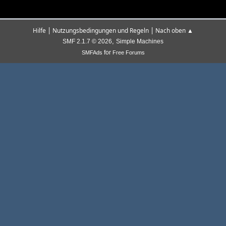
|
|
Hilfe
Nutzungsbedingungen und Regeln
Nach oben ▲
,
SMF 2.1.7 © 2026
Simple Machines
for
SMFAds
Free Forums