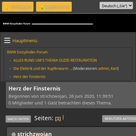
Einloggen
Registrieren
Hauptmenü
BMW Einzylinder-Forum
ALLES RUND UM´S THEMA OLDIE-RESTAURATION
►
Die Elektrik und der Kupferwurm ...
(Moderatoren:
admin
,
Karl
)
►
Herz der Finsternis
►
Herz der Finsternis
Begonnen von strichzwojan, 26 Juni 2020, 11:39:51
0 Mitglieder und 1 Gast betrachten dieses Thema.
|
Seiten
1
BENUTZER-AKTION
NACH UNTEN
strichzwojan