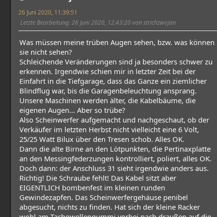
26 Juni 2020, 11:39:51
Letzte Bearbeitung
: 26 Juni 2020, 12:43:20 von strichzwojan
Was müssen meine trüben Augen sehen, bzw. was können
sie nicht sehen?
Schleichende Veränderungen sind ja besonders schwer zu
erkennen. Irgendwie schien mir in letzter Zeit bei der
Einfahrt in die Tiefgarage, dass das Ganze ein ziemlicher
Blindflug war, bis die Garagenbeleuchtung ansprang.
Unsere Maschinen werden älter, die Kabelbäume, die
eigenen Augen... Aber so trübe?
Also Scheinwerfer aufgemacht und nachgeschaut, ob der
Verkäufer im letzten Herbst nicht vielleicht eine 6 Volt,
25/25 Watt Bilux über den Tresen schob. Alles OK.
Dann die alte Birne an den Lötpunkten, die Pertinaxplatte
an den Messingfederzungen kontrolliert, poliert, alles OK.
Doch dann: der Anschluss 31 sieht irgendwie anders aus.
Richtig! Die Schraube fehlt! Das Kabel sitzt aber
EIGENTLICH bombenfest im kleinen runden
Gewindezapfen. Das Scheinwerfergehäuse penibel
abgesucht, nichts zu finden. Hat sich der kleine Racker
wohl am Tachowellengummi vorbei nach draußen auf die