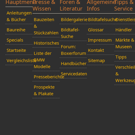
Hauptmenü
Presse &
Foren &
Allgemeine
Tipps &
Wissen
Literatur
Infos
Service
Anleitungen
& Bücher
Bauzeiten
Bildergalerie
Bildtafelsuche
Dienstlei
&
Baureihe
Bildtafel-
Glossar
Händler
Stückzahlen
Suche
Specials
Impressum
Märkte &
Historisches
Forum:
Museen
Startseite
Kontakt
Liste der
Boxerforum
Tipps
BMW
Vergleichsliste
Sitemap
Handbücher
Modelle
Verschlei
Servicedaten
&
Presseberichte
Werkzeu
Prospekte
& Plakate