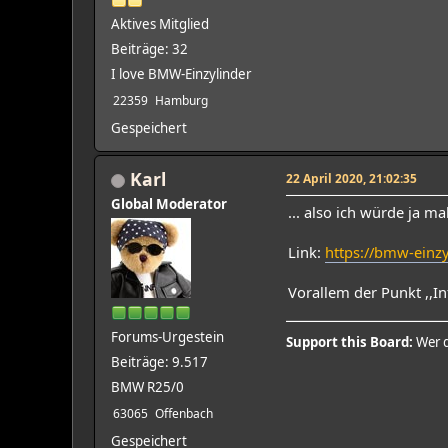
Aktives Mitglied
Beiträge: 32
I love BMW-Einzylinder
22359
Hamburg
Gespeichert
Karl
22 April 2020, 21:02:35
Global Moderator
... also ich würde ja m
Link:
https://bmw-einz
Vorallem der Punkt ,,I
Forums-Urgestein
Support this Board:
Wer d
Beiträge: 9.517
BMW R25/0
63065
Offenbach
Gespeichert