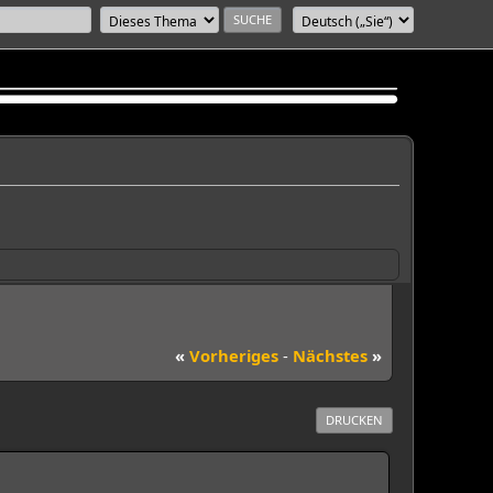
«
Vorheriges
-
Nächstes
»
DRUCKEN