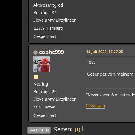
Aktives Mitglied
Beiträge: 32
I love BMW-Einzylinder
22359
Hamburg
Gespeichert
cobhc999
18 Juli 2020, 17:27:25
Test
Gesendet von meinem M
Neuling
Beiträge: 26
"Never spend 6 minutes do
I love BMW-Einzylinder
Instagram
5076
Bözen
Gespeichert
|
Seiten
1
NACH OBEN