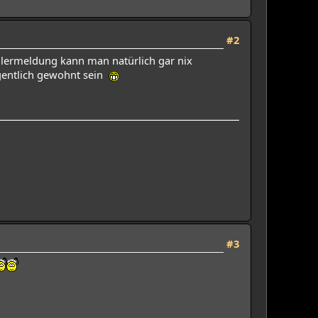
#2
hlermeldung kann man natürlich gar nix
igentlich gewohnt sein
#3