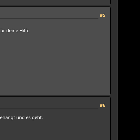
#5
ür deine Hilfe
#6
ehängt und es geht.