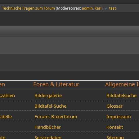
Technische Fragen zum Forum
(Moderatoren:
admin
,
Karl
)
test
►
►
en
Foren & Literatur
Allgemeine I
kzahlen
Bildergalerie
Bildtafelsuche
Bildtafel-Suche
Glossar
delle
Forum: Boxerforum
Impressum
Handbücher
Kontakt
ate
Servicedaten
Sitemap