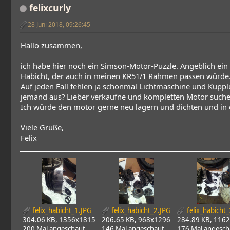
felixcurly
28 Juni 2018, 09:26:45
Hallo zusammen,
ich habe hier noch ein Simson-Motor-Puzzle. Angeblich ei
Habicht, der auch in meinen KR51/1 Rahmen passen würde
Auf jeden Fall fehlen ja schonmal Lichtmaschine und Kupplu
jemand aus? Lieber verkaufne und kompletten Motor suchen
Ich würde den motor gerne neu lagern und dichten und in 
Viele Grüße,
Felix
felix_habicht_1.JPG
felix_habicht_2.JPG
felix_habicht
304.06 KB, 1356x1815
206.65 KB, 968x1296
284.89 KB, 116
200 Mal angeschaut
146 Mal angeschaut
176 Mal angesch