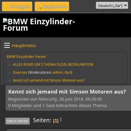
Einloggen
Registrieren
Hauptmenü
BMW Einzylinder-Forum
ALLES RUND UM´S THEMA OLDIE-RESTAURATION
►
Diverses
(Moderatoren:
admin
,
Karl
)
►
Kennt sich jemand mit Simson Motoren aus?
►
Kennt sich jemand mit Simson Motoren aus?
Begonnen von felixcurly, 28 Juni 2018, 09:26:45
0 Mitglieder und 1 Gast betrachten dieses Thema.
|
Seiten
1
NACH UNTEN