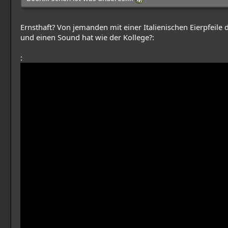
Ernsthaft? Von jemanden mit einer Italienischen Eierpfeile
und einen Sound hat wie der Kollege?:
: