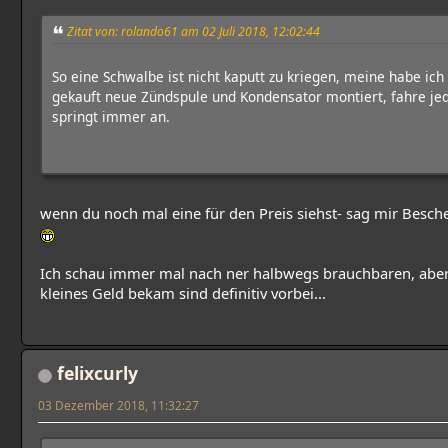
Zitat von: rolando61 am 02 Juli 2018, 12:02:44
So eine Schwalbe ist nicht kaputt zu kriegen, meine habe ich 
gekauft neue Zündspule und Kondensator montiert, fahre jed
springt immer an.
wenn du noch mal eine für den Preis siehst- sag mir Besche
Ich schau immer mal nach ner halbwegs brauchbaren, aber 
kleines Geld bekam sind definitiv vorbei...
felixcurly
03 Dezember 2018, 11:32:27