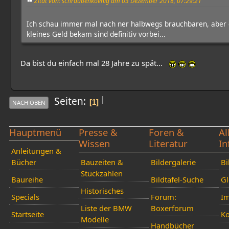
Zitat von: schraubenkoenig am 03 Dezember 2018, 07:29:21
Ich schau immer mal nach ner halbwegs brauchbaren, aber d
kleines Geld bekam sind definitiv vorbei...
Da bist du einfach mal 28 Jahre zu spät...
|
Seiten
1
NACH OBEN
Hauptmenü
Presse &
Foren &
Al
Wissen
Literatur
In
Anleitungen &
Bücher
Bauzeiten &
Bildergalerie
Bi
Stückzahlen
Baureihe
Bildtafel-Suche
Gl
Historisches
Specials
Forum:
I
Liste der BMW
Boxerforum
Startseite
Ko
Modelle
Handbücher