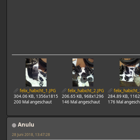
felix_habicht_1.JPG
felix_habicht_2.JPG
felix_habicht
304.06 KB, 1356x1815
206.65 KB, 968x1296
284.89 KB, 116
200 Mal angeschaut
146 Mal angeschaut
176 Mal angesch
Anulu
28 Juni 2018, 13:47:28