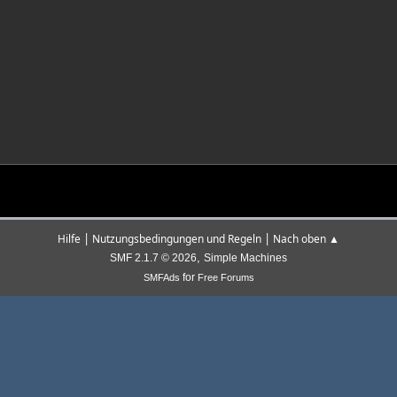
|
|
Hilfe
Nutzungsbedingungen und Regeln
Nach oben ▲
,
SMF 2.1.7 © 2026
Simple Machines
for
SMFAds
Free Forums