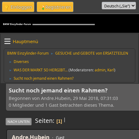
Einloggen
Registrieren
Hauptmenü
BMW Einzylinder-Forum
GESUCHE und GEBOTE von ERSATZTEILEN
►
Diverses
►
WAS DER MARKT SO HERGIBT...
(Moderatoren:
admin
,
Karl
)
►
Sucht noch jemand einen Rahmen?
►
Sucht noch jemand einen Rahmen?
Begonnen von Andre.Hubein, 29 Mai 2018, 07:31:03
0 Mitglieder und 1 Gast betrachten dieses Thema.
|
Seiten
1
NACH UNTEN
Andre.Hubein
Gast