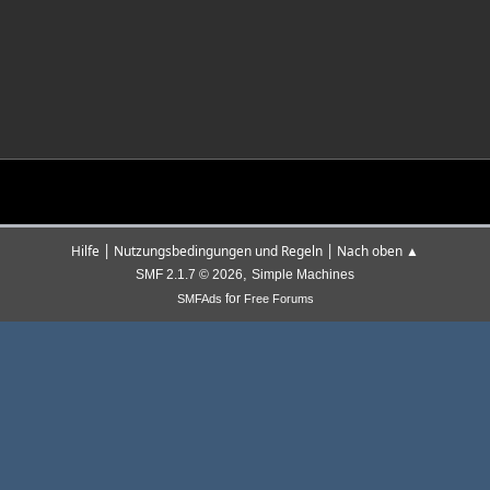
|
|
Hilfe
Nutzungsbedingungen und Regeln
Nach oben ▲
,
SMF 2.1.7 © 2026
Simple Machines
for
SMFAds
Free Forums