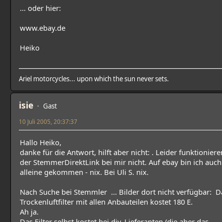
... oder hier:
www.ebay.de
Heiko
Ariel motorcycles... upon which the sun never sets.
isie
Gast
10 Juli 2005, 20:37:37
Hallo Heiko,
danke für die Antwort, hilft aber nicht: . Leider funktioniere
der StemmerDirektLink bei mir nicht. Auf ebay bin ich auch
alleine gekommen - nix. Bei Uli S. nix.
Nach Suche bei Stemmler ... Bilder dort nicht verfügbar: D
Trockenluftfilter mit allen Anbauteilen kostet 180 E.
Ah ja.
Das Filter selbst kostet bei div. Lieferanten (die aber das