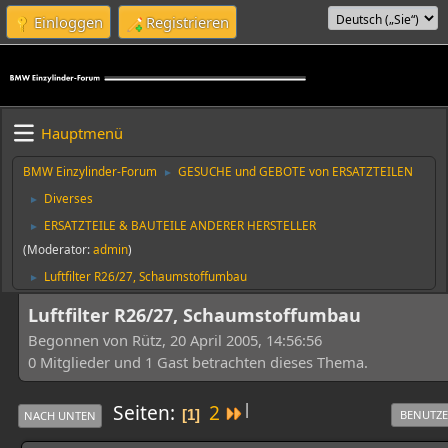
Einloggen
Registrieren
Hauptmenü
BMW Einzylinder-Forum
GESUCHE und GEBOTE von ERSATZTEILEN
►
Diverses
►
ERSATZTEILE & BAUTEILE ANDERER HERSTELLER
►
(Moderator:
admin
)
Luftfilter R26/27, Schaumstoffumbau
►
Luftfilter R26/27, Schaumstoffumbau
Begonnen von Rütz, 20 April 2005, 14:56:56
0 Mitglieder und 1 Gast betrachten dieses Thema.
|
Seiten
2
1
BENUTZE
NACH UNTEN