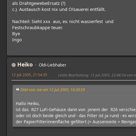
als DrahtgewebeErsatz (?)
c.) Austausch kost nix und Ölsauerei entfällt.
Nachteil: Sieht xxx aus, ev. nicht wasserfest und
Festschraubkappe teuer.
Bye
Ingo
Heiko
Oldi-Liebhaber
12 Juli 2005, 21:54:35
Letzte Bearbeitung
: 13 Juli 2005, 22:46:34 von 
Zitat von: isie am 12 Juli 2005, 19:30:59
Hallo Heiko,
ist das R27 LuFi-Gehäuse dann von jenem der R26 verschi
oder ist doch beide gleich und - das Filter ist ja rund - es wir
der PapierFilterinnenfläche gefiltert (= Aussenseite = Reinga