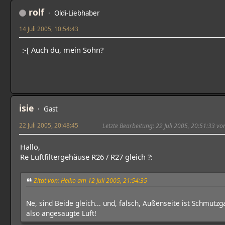
rolf
Oldi-Liebhaber
14 Juli 2005, 10:54:43
:-[ Auch du, mein Sohn?
isie
Gast
22 Juli 2005, 20:48:45
Letzte Bearbeitung
: 22 Juli 2005, 20:51:33 von
Hallo,
Re Luftfiltergehäuse R26 / R27 gleich ?:
Zitat von: Heiko am 12 Juli 2005, 21:54:35
Ne, sind Beide gleich... und, falsch, Außenseite ist Schmutzga
also angesaugte Luft!