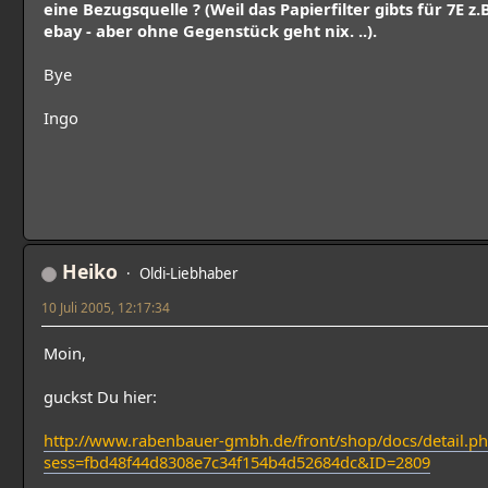
eine Bezugsquelle ? (Weil das Papierfilter gibts für 7E z.B
ebay - aber ohne Gegenstück geht nix. ..).
Bye
Ingo
Heiko
Oldi-Liebhaber
10 Juli 2005, 12:17:34
Moin,
guckst Du hier:
http://www.rabenbauer-gmbh.de/front/shop/docs/detail.p
sess=fbd48f44d8308e7c34f154b4d52684dc&ID=2809