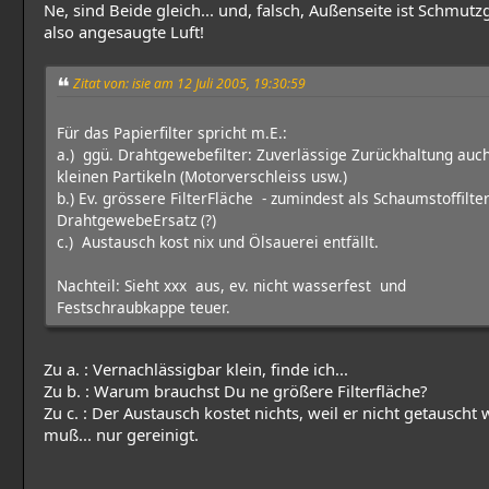
Ne, sind Beide gleich... und, falsch, Außenseite ist Schmutzg
also angesaugte Luft!
Zitat von: isie am 12 Juli 2005, 19:30:59
Für das Papierfilter spricht m.E.:
a.) ggü. Drahtgewebefilter: Zuverlässige Zurückhaltung auc
kleinen Partikeln (Motorverschleiss usw.)
b.) Ev. grössere FilterFläche - zumindest als Schaumstoffilter
DrahtgewebeErsatz (?)
c.) Austausch kost nix und Ölsauerei entfällt.
Nachteil: Sieht xxx aus, ev. nicht wasserfest und
Festschraubkappe teuer.
Zu a. : Vernachlässigbar klein, finde ich...
Zu b. : Warum brauchst Du ne größere Filterfläche?
Zu c. : Der Austausch kostet nichts, weil er nicht getauscht
muß... nur gereinigt.