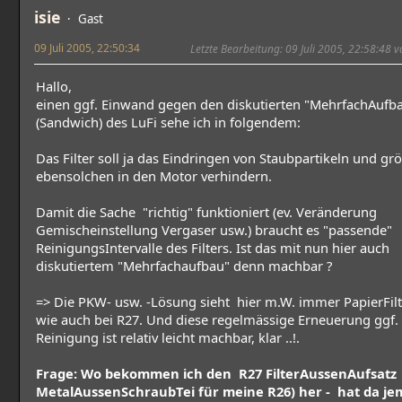
isie
Gast
09 Juli 2005, 22:50:34
Letzte Bearbeitung
: 09 Juli 2005, 22:58:48 v
Hallo,
einen ggf. Einwand gegen den diskutierten "MehrfachAufb
(Sandwich) des LuFi sehe ich in folgendem:
Das Filter soll ja das Eindringen von Staubpartikeln und gr
ebensolchen in den Motor verhindern.
Damit die Sache "richtig" funktioniert (ev. Veränderung
Gemischeinstellung Vergaser usw.) braucht es "passende"
ReinigungsIntervalle des Filters. Ist das mit nun hier auch
diskutiertem "Mehrfachaufbau" denn machbar ?
=> Die PKW- usw. -Lösung sieht hier m.W. immer PapierFilt
wie auch bei R27. Und diese regelmässige Erneuerung ggf.
Reinigung ist relativ leicht machbar, klar ..!.
Frage: Wo bekommen ich den R27 FilterAussenAufsatz 
MetalAussenSchraubTei für meine R26) her - hat da j