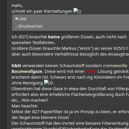
Hallo,
schnell ein paar Klarstellungen
:
Zitat
...Druckverlust.
Ich (R27) brauchte
keine
größeren Düsen, auch nicht nach
speziellen Testfahrten.
Größere Düsen brauchte Markus ("emm") an seiner R25/3 !!
aber auch besondere Verhältnisse bezüglich des Ansaugtra
K&N
verwenden keinen Schaumstoff sondern
cremeweiße
Baumwollgaze
. Diese wird mit einer
roten
Lösung getränk
erscheint dann rot. Schwarz erst nach zig Kilometern im Fr
ohne Reinigung
.
Obendrein hat diese Gaze in etwa den Durchlaß von Filterpa
erfordert also eine erhebliche Flächenvergrößerung duch F
etc... Wie machen?
Man beachte:
Selbst der R27 Papierfilter ist ja im Prinzip zu klein, er erfor
der Regel eine kleinere Düse!
Der Schaumstoff hat den Vorteil eine bessere Filterwirkung
vergleichbarem Durchlaß/Flächenbedarf wie das Drahtgefle