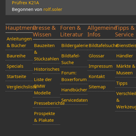
Prüfrex K21A
Begonnen von
rolf.soler
Hauptmenü
Presse &
Foren &
Allgemeine
Tipps &
Wissen
Literatur
Infos
Service
Anleitungen
& Bücher
Bauzeiten
Bildergalerie
Bildtafelsuche
Dienstlei
&
Baureihe
Bildtafel-
Glossar
Händler
Stückzahlen
Suche
Specials
Impressum
Märkte &
Historisches
Forum:
Museen
Startseite
Kontakt
Liste der
Boxerforum
Tipps
BMW
Vergleichsliste
Sitemap
Handbücher
Modelle
Verschlei
Servicedaten
&
Presseberichte
Werkzeu
Prospekte
& Plakate