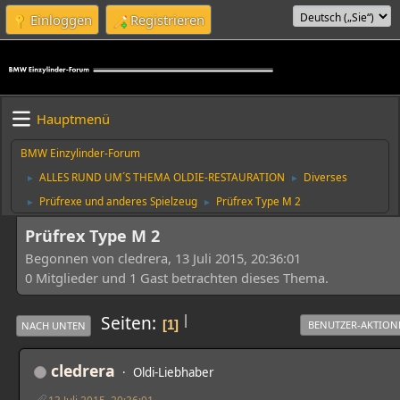
Einloggen
Registrieren
Hauptmenü
BMW Einzylinder-Forum
ALLES RUND UM´S THEMA OLDIE-RESTAURATION
Diverses
►
►
Prüfrexe und anderes Spielzeug
Prüfrex Type M 2
►
►
Prüfrex Type M 2
Begonnen von cledrera, 13 Juli 2015, 20:36:01
0 Mitglieder und 1 Gast betrachten dieses Thema.
|
Seiten
1
BENUTZER-AKTION
NACH UNTEN
cledrera
Oldi-Liebhaber
13 Juli 2015, 20:36:01