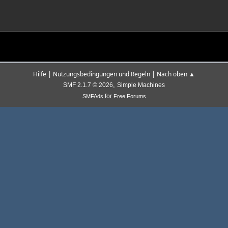
|
|
Hilfe
Nutzungsbedingungen und Regeln
Nach oben ▲
,
SMF 2.1.7 © 2026
Simple Machines
for
SMFAds
Free Forums