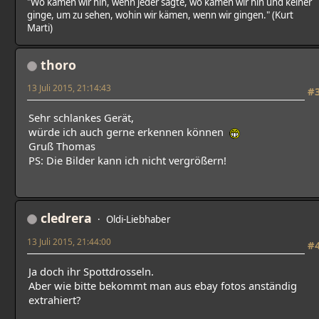
"Wo kämen wir hin, wenn jeder sagte, wo kämen wir hin und keiner
ginge, um zu sehen, wohin wir kämen, wenn wir gingen." (Kurt
Marti)
thoro
13 Juli 2015, 21:14:43
#
Sehr schlankes Gerät,
würde ich auch gerne erkennen können
Gruß Thomas
PS: Die Bilder kann ich nicht vergrößern!
cledrera
Oldi-Liebhaber
13 Juli 2015, 21:44:00
#
Ja doch ihr Spottdrosseln.
Aber wie bitte bekommt man aus ebay fotos anständig
extrahiert?