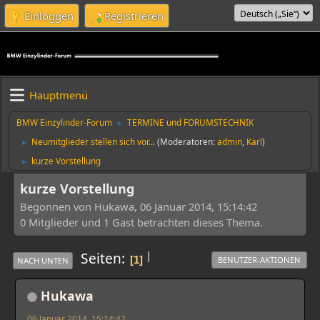
Einloggen
Registrieren
Hauptmenü
BMW Einzylinder-Forum
TERMINE und FORUMSTECHNIK
►
Neumitglieder stellen sich vor...
(Moderatoren:
admin
,
Karl
)
►
kurze Vorstellung
►
kurze Vorstellung
Begonnen von Hukawa, 06 Januar 2014, 15:14:42
0 Mitglieder und 1 Gast betrachten dieses Thema.
|
Seiten
1
BENUTZER-AKTIONEN
NACH UNTEN
Hukawa
06 Januar 2014, 15:14:42