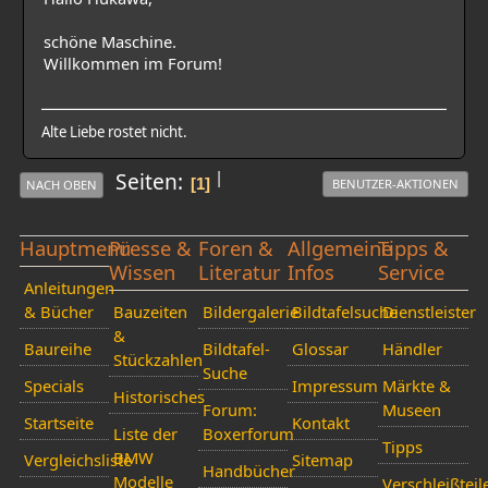
schöne Maschine.
Willkommen im Forum!
Alte Liebe rostet nicht.
|
Seiten
1
BENUTZER-AKTIONEN
NACH OBEN
Hauptmenü
Presse &
Foren &
Allgemeine
Tipps &
Wissen
Literatur
Infos
Service
Anleitungen
& Bücher
Bauzeiten
Bildergalerie
Bildtafelsuche
Dienstleister
&
Baureihe
Bildtafel-
Glossar
Händler
Stückzahlen
Suche
Specials
Impressum
Märkte &
Historisches
Forum:
Museen
Startseite
Kontakt
Liste der
Boxerforum
Tipps
BMW
Vergleichsliste
Sitemap
Handbücher
Modelle
Verschleißteil