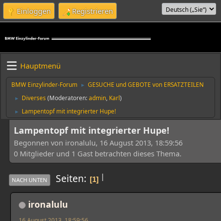
Einloggen
Registrieren
Hauptmenü
BMW Einzylinder-Forum
GESUCHE und GEBOTE von ERSATZTEILEN
►
Diverses
(Moderatoren:
admin
,
Karl
)
►
Lampentopf mit integrierter Hupe!
►
Lampentopf mit integrierter Hupe!
Begonnen von ironalulu, 16 August 2013, 18:59:56
0 Mitglieder und 1 Gast betrachten dieses Thema.
|
Seiten
1
NACH UNTEN
ironalulu
16 August 2013, 18:59:56