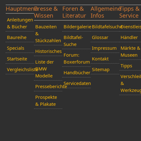
Hauptmenü
Presse &
Foren &
Allgemeine
Tipps &
Wissen
Literatur
Infos
Service
Anleitungen
& Bücher
Bauzeiten
Bildergalerie
Bildtafelsuche
Dienstlei
&
Baureihe
Bildtafel-
Glossar
Händler
Stückzahlen
Suche
Specials
Impressum
Märkte &
Historisches
Forum:
Museen
Startseite
Kontakt
Liste der
Boxerforum
Tipps
BMW
Vergleichsliste
Sitemap
Handbücher
Modelle
Verschlei
Servicedaten
&
Presseberichte
Werkzeu
Prospekte
& Plakate