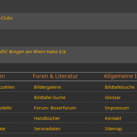
-Clubs
es MSC Bingen am Rhein-Nahe Eck
en
Foren & Literatur
Allgemeine I
kzahlen
Bildergalerie
Bildtafelsuche
Bildtafel-Suche
Glossar
delle
Forum: Boxerforum
Impressum
Handbücher
Kontakt
ate
Servicedaten
Sitemap