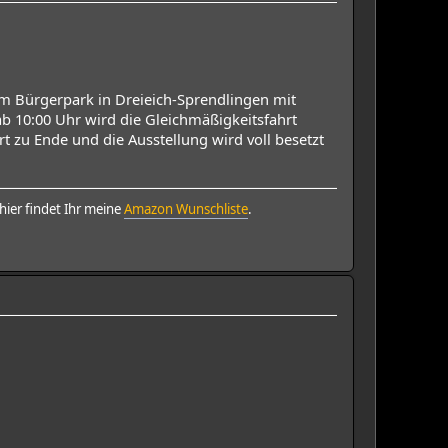
am Bürgerpark in Dreieich-Sprendlingen mit
ab 10:00 Uhr wird die Gleichmäßigkeitsfahrt
t zu Ende und die Ausstellung wird voll besetzt
ier findet Ihr meine
Amazon Wunschliste
.