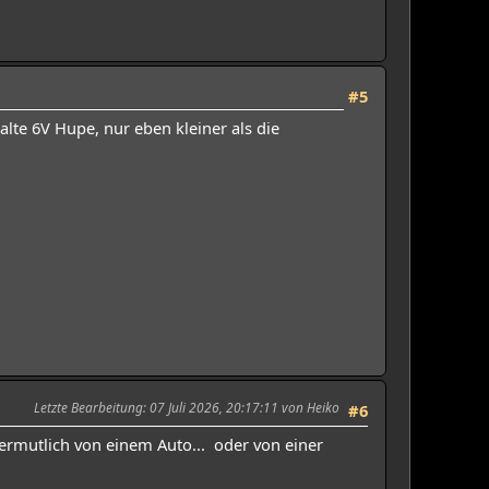
#5
lte 6V Hupe, nur eben kleiner als die
Letzte Bearbeitung
: 07 Juli 2026, 20:17:11 von Heiko
#6
vermutlich von einem Auto... oder von einer