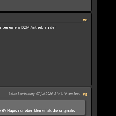
#8
hr bei einem DZM Antrieb an der
Letzte Bearbeitung
: 07 Juli 2026, 21:46:10 von Eppo
#9
6V Hupe, nur eben kleiner als die originale.