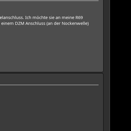
elanschluss. Ich möchte sie an meine R69
 einem DZM Anschluss (an der Nockenwelle)