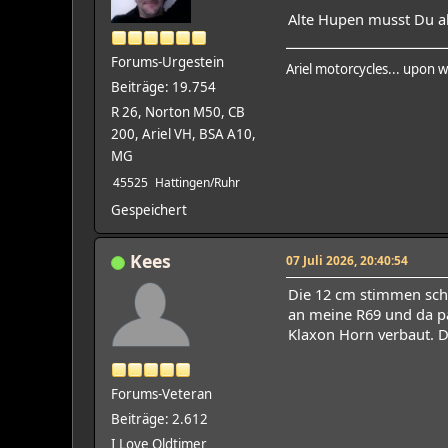
Alte Hupen musst Du al
Forums-Urgestein
Ariel motorcycles... upon w
Beiträge: 19.754
R 26, Norton M50, CB
200, Ariel VH, BSA A10,
MG
45525
Hattingen/Ruhr
Gespeichert
Kees
07 Juli 2026, 20:40:54
Die 12 cm stimmen sch
an meine R69 und da p
Klaxon Horn verbaut. D
Forums-Veteran
Beiträge: 2.612
I Love Oldtimer