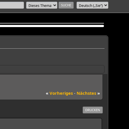
«
Vorheriges
-
Nächstes
»
DRUCKEN