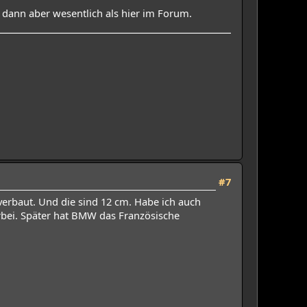
t dann aber wesentlich als hier im Forum.
#7
rbaut. Und die sind 12 cm. Habe ich auch
bei. Später hat BMW das Französische