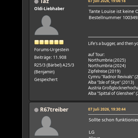
Taz
07 Juli 2026, 19:06:18
Oldi-Liebhaber
Tante Louise ist keine 
Bestellnummer 100349
Life's a bugger, and then y
Forums-Urgestein
auf Tour:
Beiträge: 11.908
Northumbria (2025)
R25/3 (Bärbel) A25/3
Northumbria (2024)
Zipfelreise (2019)
(Benjamin)
Cymru "Radnor Revivals" (
Gespeichert
Alba "Isle of Skye" (2013)
Austria Großglocknerhocha
Alba "Spittal of Glenshee" 
R67treiber
07 Juli 2026, 19:30:44
Sollte schon funktionie
LG
Klaus