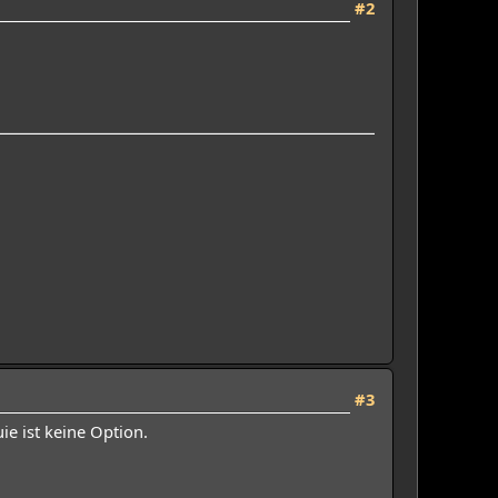
#2
#3
ie ist keine Option.