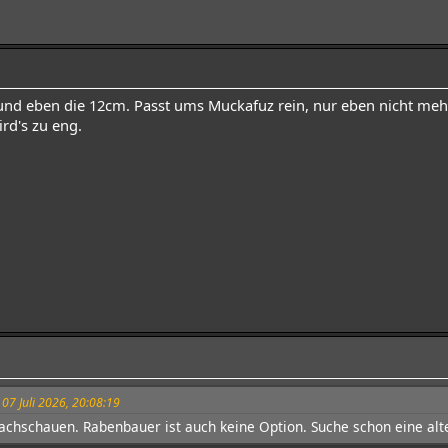
 und eben die 12cm. Passt ums Muckafuz rein, nur eben nicht me
rd's zu eng.
 07 Juli 2026, 20:08:19
chschauen. Rabenbauer ist auch keine Option. Suche schon eine alte 