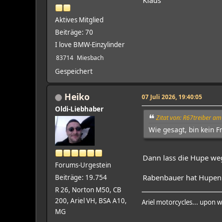
Aktives Mitglied
Beiträge: 70
I love BMW-Einzylinder
83714
Miesbach
Gespeichert
Heiko
07 Juli 2026, 19:40:05
Oldi-Liebhaber
Zitat von: R67treiber am
Wie gesagt, bin kein Fr
Dann lass die Hupe w
Forums-Urgestein
Rabenbauer hat Hupen 
Beiträge: 19.754
R 26, Norton M50, CB
200, Ariel VH, BSA A10,
Ariel motorcycles... upon w
MG