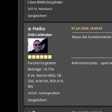
I love BMW-Einzylinder
83714
Miesbach
Gespeichert
Heiko
07 Juli 2026, 18:49:54
Oldi-Liebhaber
Muss die funktioniere
Forums-Urgestein
Ariel motorcycles... upon w
Beiträge: 19.754
R 26, Norton M50, CB
200, Ariel VH, BSA A10,
MG
45525
Hattingen/Ruhr
Gespeichert