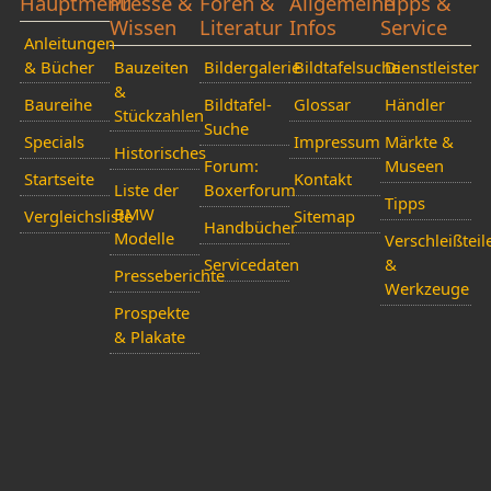
Hauptmenü
Presse &
Foren &
Allgemeine
Tipps &
Wissen
Literatur
Infos
Service
Anleitungen
& Bücher
Bauzeiten
Bildergalerie
Bildtafelsuche
Dienstleister
&
Baureihe
Bildtafel-
Glossar
Händler
Stückzahlen
Suche
Specials
Impressum
Märkte &
Historisches
Forum:
Museen
Startseite
Kontakt
Liste der
Boxerforum
Tipps
BMW
Vergleichsliste
Sitemap
Handbücher
Modelle
Verschleißteil
Servicedaten
&
Presseberichte
Werkzeuge
Prospekte
& Plakate