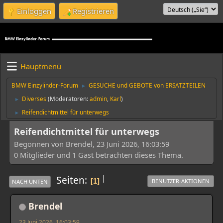
Einloggen
Registrieren
Hauptmenü
BMW Einzylinder-Forum
GESUCHE und GEBOTE von ERSATZTEILEN
►
Diverses
(Moderatoren:
admin
,
Karl
)
►
Reifendichtmittel für unterwegs
►
Reifendichtmittel für unterwegs
Begonnen von Brendel, 23 Juni 2026, 16:03:59
0 Mitglieder und 1 Gast betrachten dieses Thema.
|
Seiten
1
BENUTZER-AKTIONEN
NACH UNTEN
Brendel
23 Juni 2026, 16:03:59