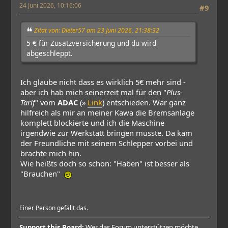
24 Juni 2026, 10:16:06
#9
Zitat von: Dieter57 am 23 Juni 2026, 21:38:32
5 € für Zusatzversicherung und du wird
abgeschleppt.
Ich glaube nicht dass es wirklich 5€ mehr sind -
aber ich hab mich seinerzeit mal für den "
Plus-
Tarif
" vom
ADAC
(»
Link
) entschieden. War ganz
hilfreich als mir an meiner Kawa die Bremsanlage
komplett blockierte und ich die Maschine
irgendwie zur Werkstatt bringen musste. Da kam
der Freundliche mit seinem Schlepper vorbei und
brachte mich hin.
Wie heißts doch so schön: "Haben" ist besser als
"Brauchen"
Einer Person gefällt das.
Support this Board:
Wer das Forum unterstützen möchte,