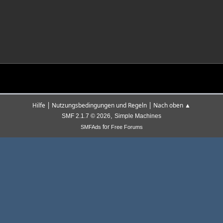
|
|
Hilfe
Nutzungsbedingungen und Regeln
Nach oben ▲
,
SMF 2.1.7 © 2026
Simple Machines
for
SMFAds
Free Forums