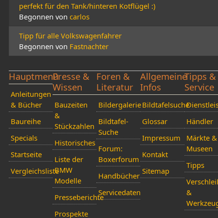
perfekt für den Tank/hinteren Kotflügel :)
Begonnen von
carlos
Tipp für alle Volkswagenfahrer
Begonnen von
Fastnachter
Hauptmenü
Presse &
Foren &
Allgemeine
Tipps &
Wissen
Literatur
Infos
Service
Anleitungen
& Bücher
Bauzeiten
Bildergalerie
Bildtafelsuche
Dienstlei
&
Baureihe
Bildtafel-
Glossar
Händler
Stückzahlen
Suche
Specials
Impressum
Märkte &
Historisches
Forum:
Museen
Startseite
Kontakt
Liste der
Boxerforum
Tipps
BMW
Vergleichsliste
Sitemap
Handbücher
Modelle
Verschlei
Servicedaten
&
Presseberichte
Werkzeu
Prospekte