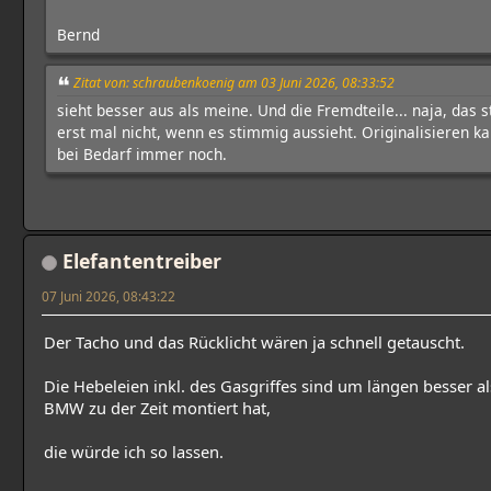
Bernd
Zitat von: schraubenkoenig am 03 Juni 2026, 08:33:52
sieht besser aus als meine. Und die Fremdteile... naja, das st
erst mal nicht, wenn es stimmig aussieht. Originalisieren 
bei Bedarf immer noch.
Elefantentreiber
07 Juni 2026, 08:43:22
Der Tacho und das Rücklicht wären ja schnell getauscht.
Die Hebeleien inkl. des Gasgriffes sind um längen besser al
BMW zu der Zeit montiert hat,
die würde ich so lassen.