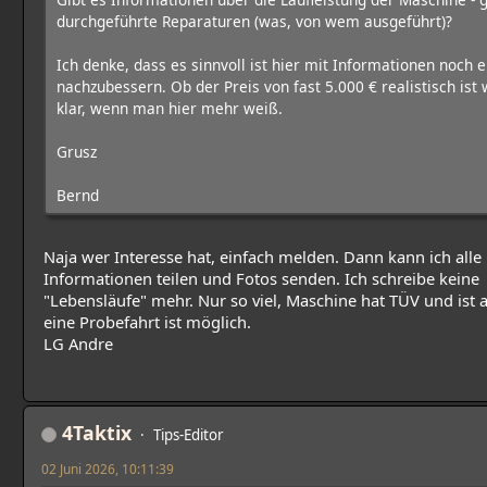
durchgeführte Reparaturen (was, von wem ausgeführt)?
Ich denke, dass es sinnvoll ist hier mit Informationen noch 
nachzubessern. Ob der Preis von fast 5.000 € realistisch ist 
klar, wenn man hier mehr weiß.
Grusz
Bernd
Naja wer Interesse hat, einfach melden. Dann kann ich alle
Informationen teilen und Fotos senden. Ich schreibe keine
"Lebensläufe" mehr. Nur so viel, Maschine hat TÜV und ist
eine Probefahrt ist möglich.
LG Andre
4Taktix
Tips-Editor
02 Juni 2026, 10:11:39