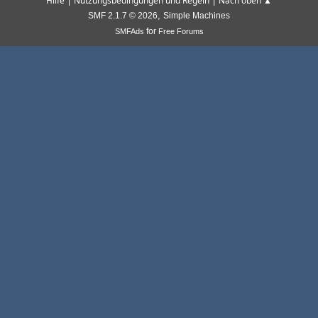
|
|
Hilfe
Nutzungsbedingungen und Regeln
Nach oben ▲
,
SMF 2.1.7 © 2026
Simple Machines
for
SMFAds
Free Forums