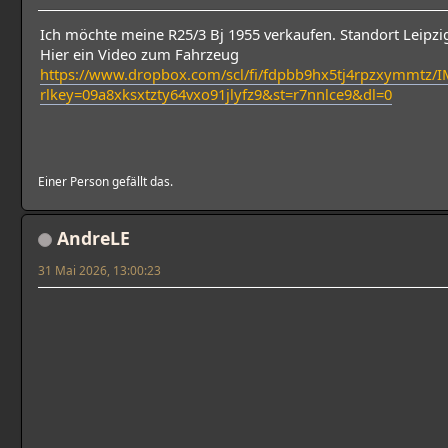
Ich möchte meine R25/3 Bj 1955 verkaufen. Standort Leipzig
Hier ein Video zum Fahrzeug
https://www.dropbox.com/scl/fi/fdpbb9hx5tj4rpzxymmtz
rlkey=09a8xksxtzty64vxo91jlyfz9&st=r7nnlce9&dl=0
Einer Person gefällt das.
AndreLE
31 Mai 2026, 13:00:23