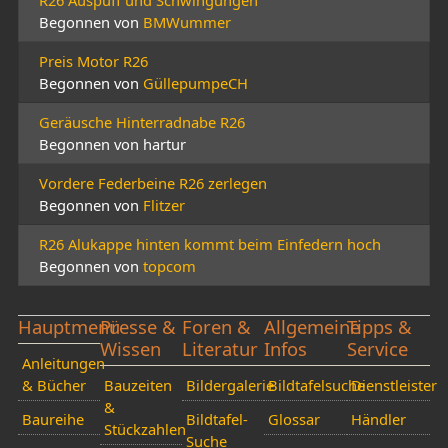
R26 Auspuff und Schwingungen
Begonnen von
BMWummer
Preis Motor R26
Begonnen von
GüllepumpeCH
Geräusche Hinterradnabe R26
Begonnen von hartur
Vordere Federbeine R26 zerlegen
Begonnen von
Flitzer
R26 Alukappe hinten kommt beim Einfedern hoch
Begonnen von
topcom
Hauptmenü
Presse &
Foren &
Allgemeine
Tipps &
Wissen
Literatur
Infos
Service
Anleitungen
& Bücher
Bauzeiten
Bildergalerie
Bildtafelsuche
Dienstleister
&
Baureihe
Bildtafel-
Glossar
Händler
Stückzahlen
Suche