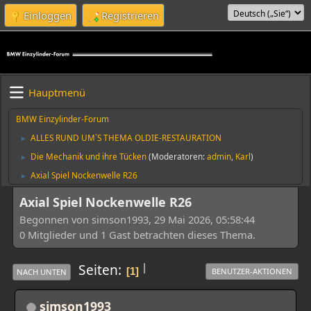
Einloggen
Registrieren
Hauptmenü
BMW Einzylinder-Forum
ALLES RUND UM´S THEMA OLDIE-RESTAURATION
►
Die Mechanik und ihre Tücken
(Moderatoren:
admin
,
Karl
)
►
Axial Spiel Nockenwelle R26
►
Axial Spiel Nockenwelle R26
Begonnen von simson1993, 29 Mai 2026, 05:58:44
0 Mitglieder und 1 Gast betrachten dieses Thema.
|
Seiten
1
BENUTZER-AKTIONEN
NACH UNTEN
simson1993