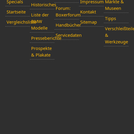
Specials
Impressum
Märkte &
Historisches
Forum:
Museen
Startseite
Kontakt
Liste der
Boxerforum
Tipps
BMW
Vergleichsliste
Sitemap
Handbücher
Modelle
Verschleißteil
Servicedaten
&
Presseberichte
Werkzeuge
Prospekte
& Plakate