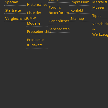
Specials
Impressum
Märkte &
Historisches
Forum:
Museen
Startseite
Kontakt
Liste der
Boxerforum
Tipps
BMW
Vergleichsliste
Sitemap
Handbücher
Modelle
Verschlei
Servicedaten
&
Presseberichte
Werkzeu
Prospekte
& Plakate