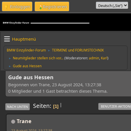
Einloggen
Registrieren
Hauptmenü
BMW Einzylinder-Forum
TERMINE und FORUMSTECHNIK
►
Neumitglieder stellen sich vor...
(Moderatoren:
admin
,
Karl
)
►
Gude aus Hessen
►
Gude aus Hessen
Begonnen von Trane, 23 August 2024, 13:27:38
0 Mitglieder und 1 Gast betrachten dieses Thema.
|
Seiten
1
BENUTZER-AKTION
NACH UNTEN
Trane
23 August 2024, 13:27:38