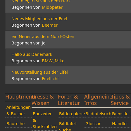
Neu hier, R25/3 aus dem Harz
Begonnen von
Midopeter
Neues Mitglied aus der Eifel
Begonnen von
Beemer
ein Neuer aus dem Nord-Osten
Begonnen von jo
Hallo aus Dänemark
Begonnen von
BMW_Mike
Neuvorstellung aus der Eifel
Begonnen von
Eifellicht
Hauptmenü
Presse &
Foren &
Allgemeine
Tipps &
Wissen
Literatur
Infos
Service
Anleitungen
& Bücher
Bauzeiten
Bildergalerie
Bildtafelsuche
Dienstlei
&
Baureihe
Bildtafel-
Glossar
Händler
Stückzahlen
Suche