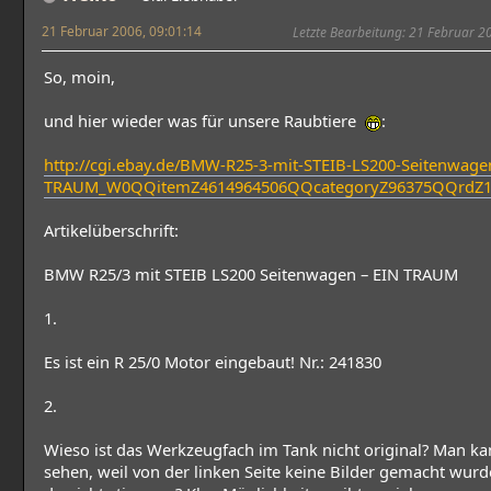
21 Februar 2006, 09:01:14
Letzte Bearbeitung
: 21 Februar 2
So, moin,
und hier wieder was für unsere Raubtiere
:
http://cgi.ebay.de/BMW-R25-3-mit-STEIB-LS200-Seitenwage
TRAUM_W0QQitemZ4614964506QQcategoryZ96375QQrdZ
Artikelüberschrift:
BMW R25/3 mit STEIB LS200 Seitenwagen – EIN TRAUM
1.
Es ist ein R 25/0 Motor eingebaut! Nr.: 241830
2.
Wieso ist das Werkzeugfach im Tank nicht original? Man ka
sehen, weil von der linken Seite keine Bilder gemacht wurd