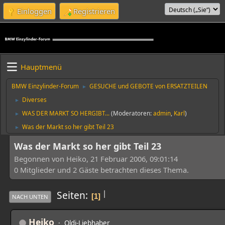
Einloggen
Registrieren
Hauptmenü
BMW Einzylinder-Forum
GESUCHE und GEBOTE von ERSATZTEILEN
►
Diverses
►
WAS DER MARKT SO HERGIBT...
(Moderatoren:
admin
,
Karl
)
►
Was der Markt so her gibt Teil 23
►
Was der Markt so her gibt Teil 23
Begonnen von Heiko, 21 Februar 2006, 09:01:14
0 Mitglieder und 2 Gäste betrachten dieses Thema.
|
Seiten
1
NACH UNTEN
Heiko
Oldi-Liebhaber