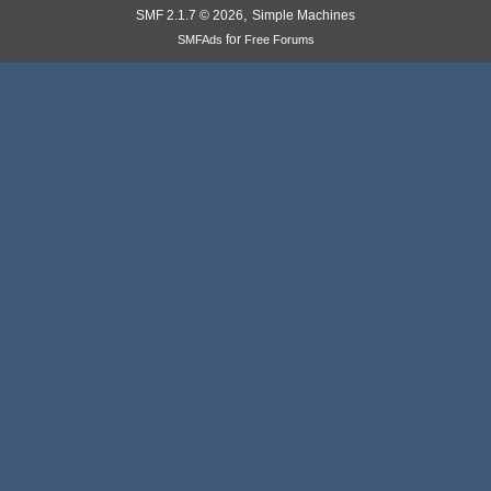
,
SMF 2.1.7 © 2026
Simple Machines
for
SMFAds
Free Forums