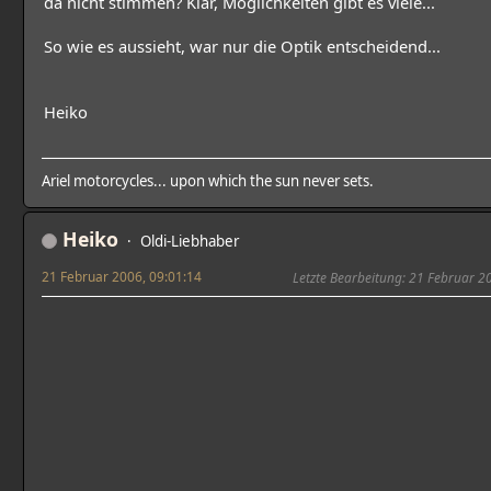
da nicht stimmen? Klar, Möglichkeiten gibt es viele...
So wie es aussieht, war nur die Optik entscheidend...
Heiko
Ariel motorcycles... upon which the sun never sets.
Heiko
Oldi-Liebhaber
21 Februar 2006, 09:01:14
Letzte Bearbeitung
: 21 Februar 2