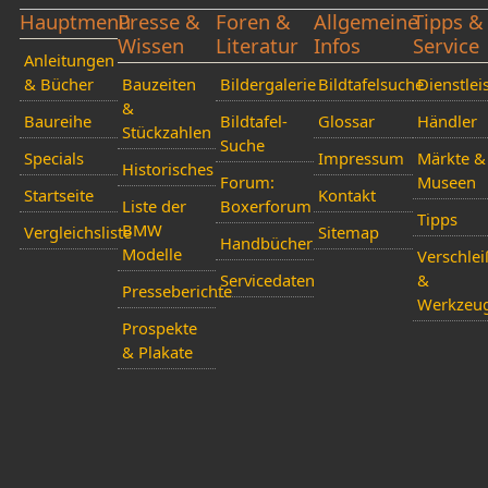
Hauptmenü
Presse &
Foren &
Allgemeine
Tipps &
Wissen
Literatur
Infos
Service
Anleitungen
& Bücher
Bauzeiten
Bildergalerie
Bildtafelsuche
Dienstlei
&
Baureihe
Bildtafel-
Glossar
Händler
Stückzahlen
Suche
Specials
Impressum
Märkte &
Historisches
Forum:
Museen
Startseite
Kontakt
Liste der
Boxerforum
Tipps
BMW
Vergleichsliste
Sitemap
Handbücher
Modelle
Verschlei
Servicedaten
&
Presseberichte
Werkzeu
Prospekte
& Plakate