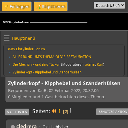
Einloggen
Registrieren
Hauptmenü
BMW Einzylinder-Forum
ALLES RUND UM´S THEMA OLDIE-RESTAURATION
►
Die Mechanik und ihre Tücken
(Moderatoren:
admin
,
Karl
)
►
Zylinderkopf - Kipphebel und Ständerhülsen
►
Zylinderkopf - Kipphebel und Ständerhülsen
Begonnen von KaiB, 02 Februar 2022, 20:32:06
0 Mitglieder und 1 Gast betrachten dieses Thema.
|
Seiten
1
2
BENUTZER-AKTION
NACH UNTEN
cledrera
Oldi-Liebhaber