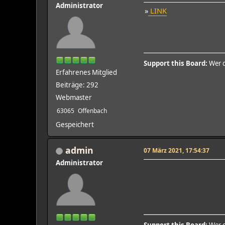
Administrator
»
LINK
Support this Board:
Wer d
Erfahrenes Mitglied
Beiträge: 292
Webmaster
63065
Offenbach
Gespeichert
admin
07 März 2021, 17:54:37
Administrator
Support this Board:
Wer d