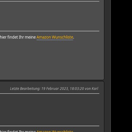
ier findet Ihr meine
Amazon Wunschliste
.
Letzte Bearbeitung
: 19 Februar 2023, 18:03:20 von Karl
ier findet Ihr meine
Amazon Wunschliste
.