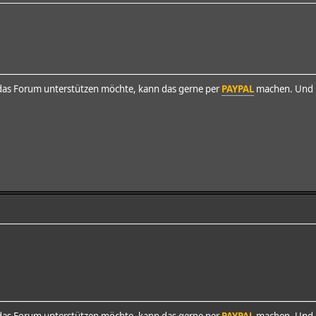
as Forum unterstützen möchte, kann das gerne per
PAYPAL
machen. Und h
as Forum unterstützen möchte, kann das gerne per
PAYPAL
machen. Und h