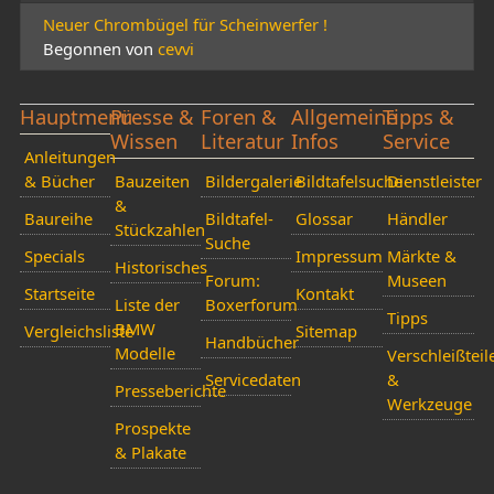
Neuer Chrombügel für Scheinwerfer !
Begonnen von
cevvi
Hauptmenü
Presse &
Foren &
Allgemeine
Tipps &
Wissen
Literatur
Infos
Service
Anleitungen
& Bücher
Bauzeiten
Bildergalerie
Bildtafelsuche
Dienstleister
&
Baureihe
Bildtafel-
Glossar
Händler
Stückzahlen
Suche
Specials
Impressum
Märkte &
Historisches
Forum:
Museen
Startseite
Kontakt
Liste der
Boxerforum
Tipps
BMW
Vergleichsliste
Sitemap
Handbücher
Modelle
Verschleißteil
Servicedaten
&
Presseberichte
Werkzeuge
Prospekte
& Plakate