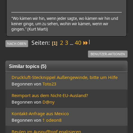
"Wo kämen wir hin, wenn jeder sagte, wo kämen wir hin und
keiner ginge, um zu sehen, wohin wir kämen, wenn wir
gingen." (Kurt Marti)
|
Seiten
2
3
40
...
1
NACH OBEN
BENUTZER-AKTIONEN
Similar topics (5)
Druckluft-Stecknippel Außengewinde, bitte um Hilfe
Begonnen von
Toto23
Reimport aus dem Nicht-EU-Ausland?
Begonnen von
D@ny
Kontakt-Anfrage aus Mexico
Begonnen von
† odeon8
Beulen im Auspufftopf egalisieren