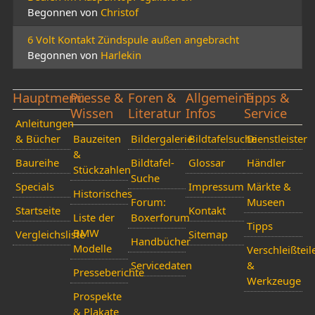
Begonnen von
Christof
6 Volt Kontakt Zündspule außen angebracht
Begonnen von
Harlekin
Hauptmenü
Presse &
Foren &
Allgemeine
Tipps &
Wissen
Literatur
Infos
Service
Anleitungen
& Bücher
Bauzeiten
Bildergalerie
Bildtafelsuche
Dienstleister
&
Baureihe
Bildtafel-
Glossar
Händler
Stückzahlen
Suche
Specials
Impressum
Märkte &
Historisches
Forum:
Museen
Startseite
Kontakt
Liste der
Boxerforum
Tipps
BMW
Vergleichsliste
Sitemap
Handbücher
Modelle
Verschleißteil
Servicedaten
&
Presseberichte
Werkzeuge
Prospekte
& Plakate