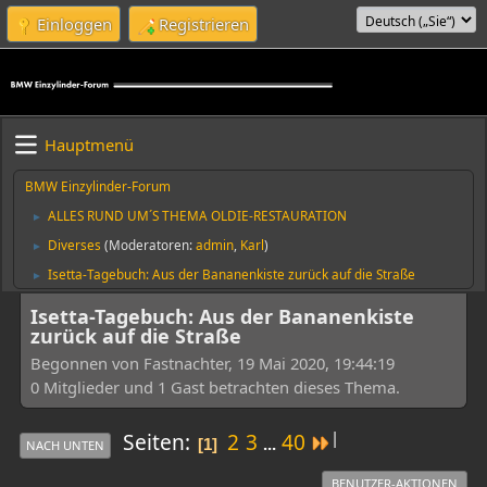
Einloggen
Registrieren
Hauptmenü
BMW Einzylinder-Forum
ALLES RUND UM´S THEMA OLDIE-RESTAURATION
►
Diverses
(Moderatoren:
admin
,
Karl
)
►
Isetta-Tagebuch: Aus der Bananenkiste zurück auf die Straße
►
Isetta-Tagebuch: Aus der Bananenkiste
zurück auf die Straße
Begonnen von Fastnachter, 19 Mai 2020, 19:44:19
0 Mitglieder und 1 Gast betrachten dieses Thema.
|
Seiten
2
3
40
...
1
NACH UNTEN
BENUTZER-AKTIONEN