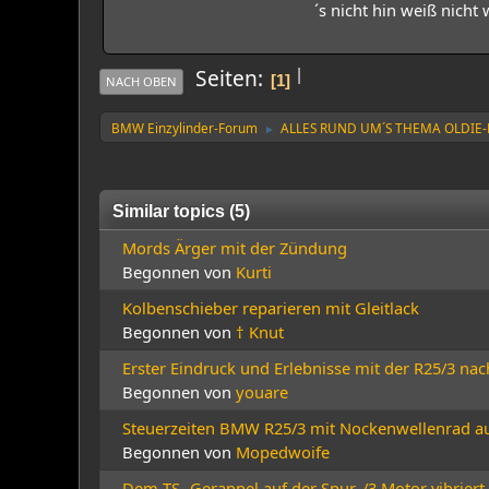
´s nicht hin weiß nicht
|
Seiten
1
NACH OBEN
BMW Einzylinder-Forum
ALLES RUND UM´S THEMA OLDIE
►
Similar topics (5)
Mords Ärger mit der Zündung
Begonnen von
Kurti
Kolbenschieber reparieren mit Gleitlack
Begonnen von
† Knut
Erster Eindruck und Erlebnisse mit der R25/3 na
Begonnen von
youare
Steuerzeiten BMW R25/3 mit Nockenwellenrad a
Begonnen von
Mopedwoife
Dem TS- Gerappel auf der Spur. /3 Motor vibriert