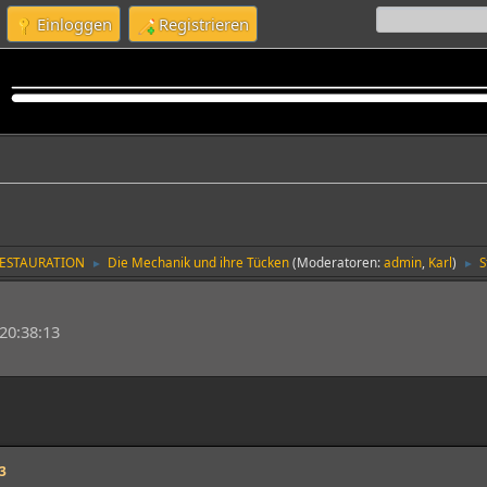
Einloggen
Registrieren
RESTAURATION
Die Mechanik und ihre Tücken
(Moderatoren:
admin
,
Karl
)
S
►
►
20:38:13
3