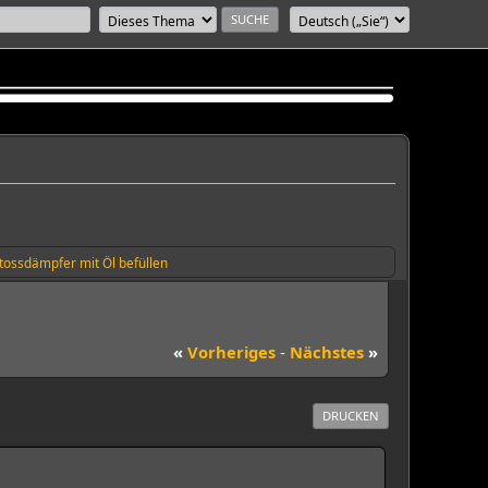
tossdämpfer mit Öl befüllen
«
Vorheriges
-
Nächstes
»
DRUCKEN