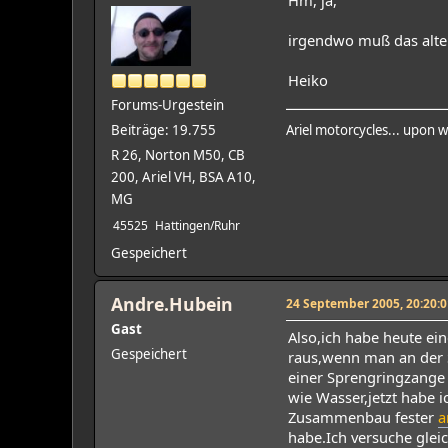
irgendwo muß das alte 
Heiko
Forums-Urgestein
Beiträge: 19.755
Ariel motorcycles... upon w
R 26, Norton M50, CB
200, Ariel VH, BSA A10,
MG
45525
Hattingen/Ruhr
Gespeichert
Andre.Hubein
24 September 2005, 20:20:0
Gast
Also,ich habe heute e
Gespeichert
raus,wenn man an der 
einer Sprengringzange 
wie Wasser,jetzt habe 
Zusammenbau fester
a
habe.Ich versuche glei