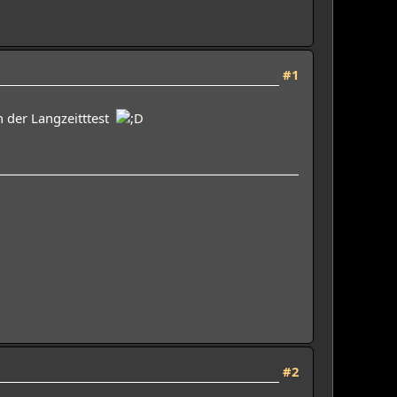
#1
h der Langzeitttest
#2