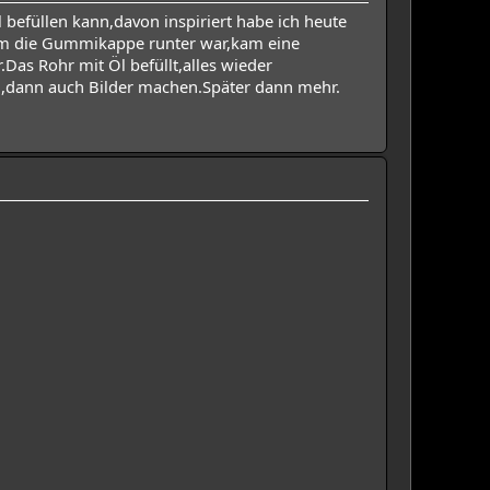
efüllen kann,davon inspiriert habe ich heute
m die Gummikappe runter war,kam eine
as Rohr mit Öl befüllt,alles wieder
n,dann auch Bilder machen.Später dann mehr.