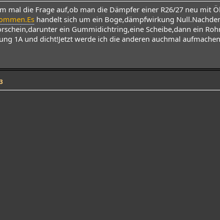
mal die Frage auf,ob man die Dämpfer einer R26/27 neu mit Öl b
ommen.Es
handelt sich um ein Boge,dämpfwirkung Null.Nachde
schein,darunter ein Gummidichtring,eine Scheibe,dann ein Rohr.D
g 1A und dicht!Jetzt werde ich die anderen auchmal aufmache
3