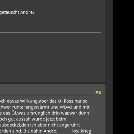
 getauscht Andre?
#3
h etwas Wirkung,aber das Öl floss nur so
 schwer runter,angewärmt und WD40 und mit
s das Öl,was ursrünglich drin war,war dünn
noch gut aussah,wurde jetzt beim
ubdeckel,den ich aber nicht angerührt
f geworden sind. Bis dahin,André. Nee,krieg