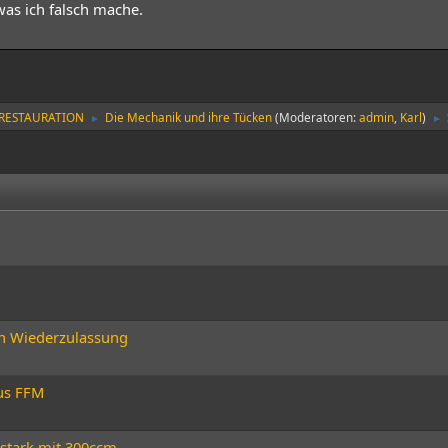
 was ich falsch mache.
-RESTAURATION
Die Mechanik und ihre Tücken
(Moderatoren:
admin
,
Karl
)
►
►
ch Wiederzulassung
us FFM
 stark mit 300ccm