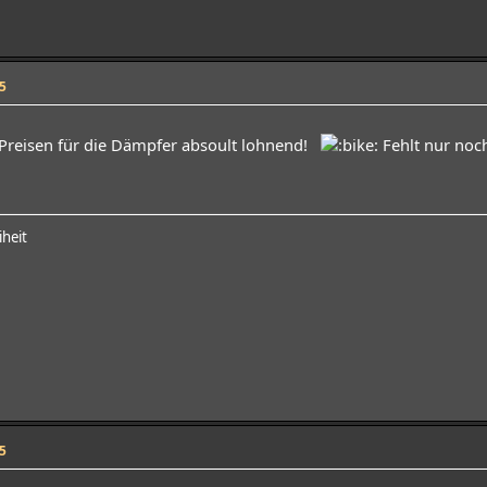
5
n Preisen für die Dämpfer absoult lohnend!
Fehlt nur noc
iheit
5