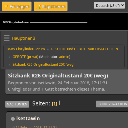
Einloggen
Registrieren
Hauptmenü
BMW Einzylinder-Forum
GESUCHE und GEBOTE von ERSATZTEILEN
►
GEBOTE (privat)
(Moderator:
admin
)
►
Sitzbank R26 Originaltustand 20€ (weg)
►
Sitzbank R26 Originaltustand 20€ (weg)
Begonnen von isettawin, 24 Februar 2018, 17:11:31
0 Mitglieder und 1 Gast betrachten dieses Thema.
|
Seiten
1
BENUTZER-AKTION
NACH UNTEN
isettawin
24 Februar 2018, 17:11:31