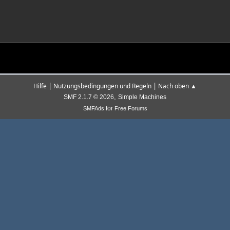
|
|
Hilfe
Nutzungsbedingungen und Regeln
Nach oben ▲
,
SMF 2.1.7 © 2026
Simple Machines
for
SMFAds
Free Forums