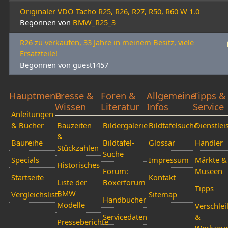
Originaler VDO Tacho R25, R26, R27, R50, R60 W 1.0
Begonnen von
BMW_R25_3
R26 zu verkaufen, 33 Jahre in meinem Besitz, viele
Ersatzteile!
Begonnen von guest1457
Hauptmenü
Presse &
Foren &
Allgemeine
Tipps &
Wissen
Literatur
Infos
Service
Anleitungen
& Bücher
Bauzeiten
Bildergalerie
Bildtafelsuche
Dienstlei
&
Baureihe
Bildtafel-
Glossar
Händler
Stückzahlen
Suche
Specials
Impressum
Märkte &
Historisches
Forum:
Museen
Startseite
Kontakt
Liste der
Boxerforum
Tipps
BMW
Vergleichsliste
Sitemap
Handbücher
Modelle
Verschlei
Servicedaten
&
Presseberichte