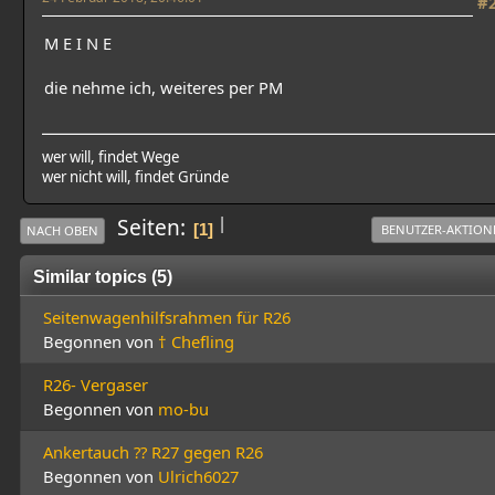
#
M E I N E
die nehme ich, weiteres per PM
wer will, findet Wege
wer nicht will, findet Gründe
|
Seiten
1
BENUTZER-AKTION
NACH OBEN
Similar topics (5)
Seitenwagenhilfsrahmen für R26
Begonnen von
† Chefling
R26- Vergaser
Begonnen von
mo-bu
Ankertauch ?? R27 gegen R26
Begonnen von
Ulrich6027