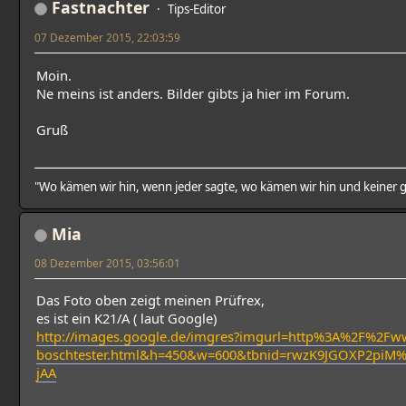
Fastnachter
Tips-Editor
07 Dezember 2015, 22:03:59
Moin.
Ne meins ist anders. Bilder gibts ja hier im Forum.
Gruß
"Wo kämen wir hin, wenn jeder sagte, wo kämen wir hin und keiner g
Mia
08 Dezember 2015, 03:56:01
Das Foto oben zeigt meinen Prüfrex,
es ist ein K21/A ( laut Google)
http://images.google.de/imgres?imgurl=http%3A%2F%2F
boschtester.html&h=450&w=600&tbnid=rwzK9JGOXP2pi
jAA