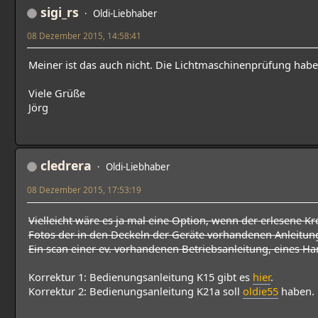
sigi_rs
Oldi-Liebhaber
08 Dezember 2015, 14:58:41
Meiner ist das auch nicht. Die Lichtmaschinenprüfung habe
Viele Grüße
Jörg
cledrera
Oldi-Liebhaber
08 Dezember 2015, 17:53:19
Vielleicht wäre es ja mal eine Option, wenn der erlesene 
Fotos der in den Deckeln der Geräte vorhandenen Anleitun
Ein scan einer ev. vorhandenen Betriebsanleitung, eines Han
Korrektur 1: Bedienungsanleitung K15 gibt es
hier
.
Korrektur 2: Bedienungsanleitung K21a soll
oldie55
haben.