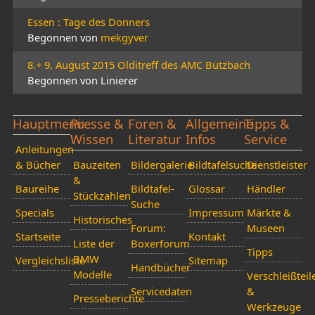
Essen : Tage des Donners
Begonnen von
mekgyver
8.+ 9. August 2015 Olditreff des AMC Butzbach
Begonnen von Linierer
Hauptmenü
Presse &
Foren &
Allgemeine
Tipps &
Wissen
Literatur
Infos
Service
Anleitungen
& Bücher
Bauzeiten
Bildergalerie
Bildtafelsuche
Dienstleister
&
Baureihe
Bildtafel-
Glossar
Händler
Stückzahlen
Suche
Specials
Impressum
Märkte &
Historisches
Forum:
Museen
Startseite
Kontakt
Liste der
Boxerforum
Tipps
BMW
Vergleichsliste
Sitemap
Handbücher
Modelle
Verschleißteil
Servicedaten
&
Presseberichte
Werkzeuge