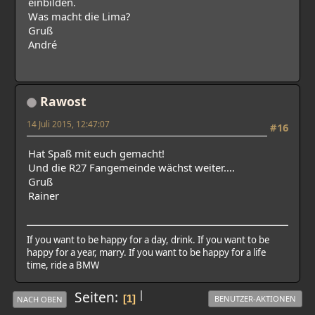
einbilden.
Was macht die Lima?
Gruß
André
Rawost
14 Juli 2015, 12:47:07
#16
Hat Spaß mit euch gemacht!
Und die R27 Fangemeinde wächst weiter....
Gruß
Rainer
If you want to be happy for a day, drink. If you want to be
happy for a year, marry. If you want to be happy for a life
time, ride a BMW
|
Seiten
1
BENUTZER-AKTIONEN
NACH OBEN