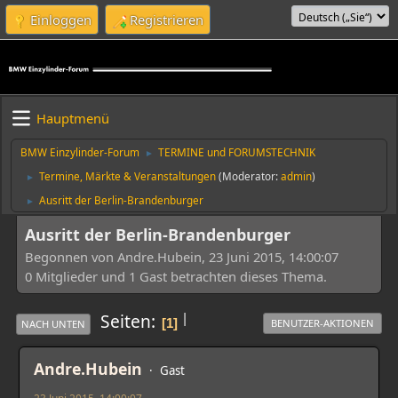
Einloggen
Registrieren
Hauptmenü
BMW Einzylinder-Forum
TERMINE und FORUMSTECHNIK
►
Termine, Märkte & Veranstaltungen
(Moderator:
admin
)
►
Ausritt der Berlin-Brandenburger
►
Ausritt der Berlin-Brandenburger
Begonnen von Andre.Hubein, 23 Juni 2015, 14:00:07
0 Mitglieder und 1 Gast betrachten dieses Thema.
|
Seiten
1
BENUTZER-AKTIONEN
NACH UNTEN
Andre.Hubein
Gast
23 Juni 2015, 14:00:07