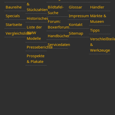
&
Baureihe
Bildtafel-
Glossar
Händler
Stückzahlen
Suche
Specials
Impressum
Märkte &
Historisches
Forum:
Museen
Startseite
Kontakt
Liste der
Boxerforum
Tipps
BMW
Vergleichsliste
Sitemap
Handbücher
Modelle
Verschleißteil
Servicedaten
&
Presseberichte
Werkzeuge
Prospekte
& Plakate