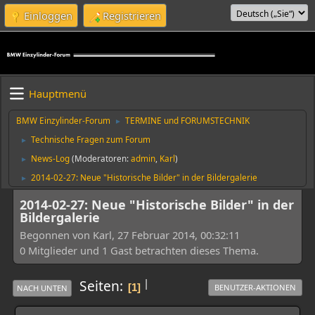
Einloggen
Registrieren
Hauptmenü
BMW Einzylinder-Forum
TERMINE und FORUMSTECHNIK
►
Technische Fragen zum Forum
►
News-Log
(Moderatoren:
admin
,
Karl
)
►
2014-02-27: Neue "Historische Bilder" in der Bildergalerie
►
2014-02-27: Neue "Historische Bilder" in der
Bildergalerie
Begonnen von Karl, 27 Februar 2014, 00:32:11
0 Mitglieder und 1 Gast betrachten dieses Thema.
|
Seiten
1
BENUTZER-AKTIONEN
NACH UNTEN