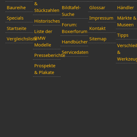
&
Baureihe
Bildtafel-
Glossar
Händler
Stückzahlen
Suche
Specials
Impressum
Märkte &
Historisches
Forum:
Museen
Startseite
Kontakt
Liste der
Boxerforum
Tipps
BMW
Vergleichsliste
Sitemap
Handbücher
Modelle
Verschlei
Servicedaten
&
Presseberichte
Werkzeu
Prospekte
& Plakate