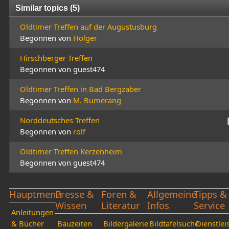
Similar topics (5)
Oldtimer Treffen auf der Augustusburg
Begonnen von
Holger
Hirschberger Treffen
Begonnen von guest474
Oldtimer Treffen in Bad Bergzaber
Begonnen von
M. Bumerang
Norddeutsches Treffen
Begonnen von
rolf
Oldtimer Treffen Kerzenheim
Begonnen von guest474
Hauptmenü
Presse &
Foren &
Allgemeine
Tipps &
Wissen
Literatur
Infos
Service
Anleitungen
& Bücher
Bauzeiten
Bildergalerie
Bildtafelsuche
Dienstlei