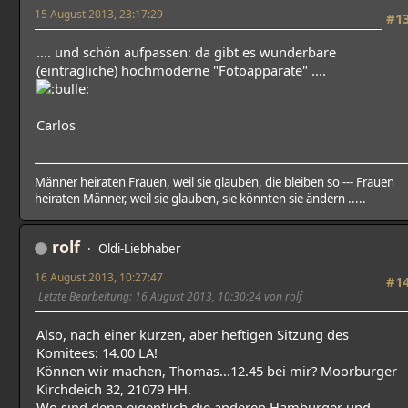
15 August 2013, 23:17:29
#1
.... und schön aufpassen: da gibt es wunderbare
(einträgliche) hochmoderne "Fotoapparate" ....
Carlos
Männer heiraten Frauen, weil sie glauben, die bleiben so --- Frauen
heiraten Männer, weil sie glauben, sie könnten sie ändern .....
rolf
Oldi-Liebhaber
16 August 2013, 10:27:47
#1
Letzte Bearbeitung
: 16 August 2013, 10:30:24 von rolf
Also, nach einer kurzen, aber heftigen Sitzung des
Komitees: 14.00 LA!
Können wir machen, Thomas...12.45 bei mir? Moorburger
Kirchdeich 32, 21079 HH.
Wo sind denn eigentlich die anderen Hamburger und