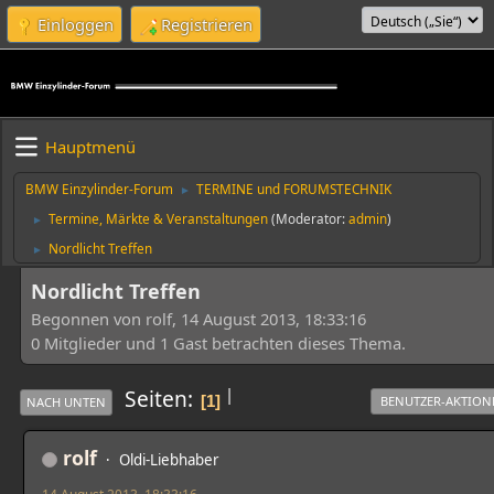
Einloggen
Registrieren
Hauptmenü
BMW Einzylinder-Forum
TERMINE und FORUMSTECHNIK
►
Termine, Märkte & Veranstaltungen
(Moderator:
admin
)
►
Nordlicht Treffen
►
Nordlicht Treffen
Begonnen von rolf, 14 August 2013, 18:33:16
0 Mitglieder und 1 Gast betrachten dieses Thema.
|
Seiten
1
BENUTZER-AKTION
NACH UNTEN
rolf
Oldi-Liebhaber
14 August 2013, 18:33:16