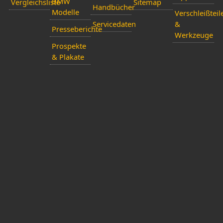
BMW
Vergleichsliste
Sitemap
Handbücher
Modelle
Verschleißteil
Servicedaten
&
Presseberichte
Werkzeuge
Prospekte
& Plakate