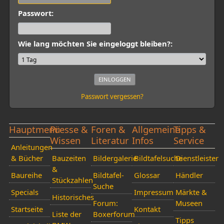
Passwort:
Wie lang möchten Sie eingeloggt bleiben?:
Passwort vergessen?
Hauptmenü
Presse &
Foren &
Allgemeine
Tipps &
Wissen
Literatur
Infos
Service
Anleitungen
& Bücher
Bauzeiten
Bildergalerie
Bildtafelsuche
Dienstleister
&
Baureihe
Bildtafel-
Glossar
Händler
Stückzahlen
Suche
Specials
Impressum
Märkte &
Historisches
Forum:
Museen
Startseite
Kontakt
Liste der
Boxerforum
Tipps