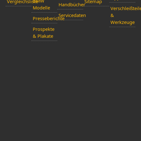
BMW
Vergleichsliste
Sitemap
Handbücher
Modelle
Verschleißteil
Servicedaten
&
Presseberichte
Werkzeuge
Prospekte
& Plakate