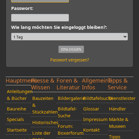
Passwort:
Wie lang möchten Sie eingeloggt bleiben?:
Passwort vergessen?
Hauptmenü
Presse &
Foren &
Allgemeine
Tipps &
Wissen
Literatur
Infos
Service
Anleitungen
& Bücher
Bauzeiten
Bildergalerie
Bildtafelsuche
Dienstleister
&
Baureihe
Bildtafel-
Glossar
Händler
Stückzahlen
Suche
Specials
Impressum
Märkte &
Historisches
Forum:
Museen
Startseite
Kontakt
Liste der
Boxerforum
Tipps